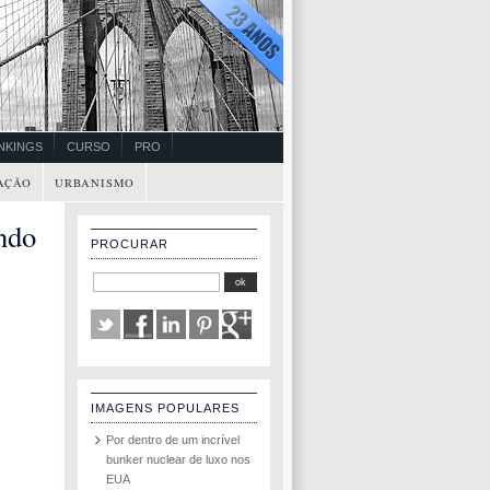
NKINGS
CURSO
PRO
AÇÃO
URBANISMO
ndo
PROCURAR
IMAGENS POPULARES
Por dentro de um incrível
bunker nuclear de luxo nos
EUA