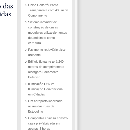
es
 das
China Constrói Ponte
na
idas
Transparente com 430 m de
Comprimento
 Sul
nut
Sistema inovador de
construção de casas
modulares utiliza elementos
e da
de andaimes como
ão
estrutura
Pavimento rodoviário ultra-
drenante
Edifício flutuante terá 240
metros de comprimento e
albergará Parlamento
Britânico
Iluminação LED vs.
Iluminação Convencional
em Cidades
Um aeroporto localizado
acima das ruas de
Estocolmo
Companhia chinesa constrói
casa pré-fabricada em
apenas 3 horas