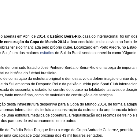
o apenas em Abril de 2014, o
Estádio Beira-Rio
, casa do Internacional, foi um do
 de construção da Copa do Mundo 2014
a ficar concluído, muito devido ao facto d
 obras ter sido financiada pelo próprio clube. Localizado em Porto Alegre, no Estad
 Sul, é um dos maiores
estádios
do Sul do Brasil sendo conhecido como “Gigante 
nte denominado Estádio José Pinheiro Borda, o Beira-Rio é uma peça de importân
l na história do futebol brasileiro.
o de construção da estrutura original é demostrativo da determinação e união do 
e do Sul em torno do Desporto Rei e da paixão nutrida pelo Sport Club Internacion
écada de sessenta, o estádio foi construído, quase na totalidade, através de doaçõ
es, tanto monetárias, como de materiais de construção e de serviços.
ção desta infraestrutura desportiva para a Copa do Mundo 2014, de forma a adapt
 normas internacionais, incluiu a reconstrução da estrutura da arquibancada inferio
 de uma estrutura metálica de cobertura, a requalificação dos recintos de treino e 
dos parques de estacionamento, entre outros.
ão do Estádio Beira-Rio, que ficou a cargo do Grupo Andrade Gutierrez, permitiu
er uma capacidade total próxima dos 43 mil lugares sentados.