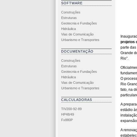
SOFTWARE
Construções
Estruturas
Geotecnia e Fundações
Hidráulica
Vias de Comunicação
Inaugurad
Urbanismo e Transportes
projetos
parte das
DOCUMENTAÇÃO
Grande do
Rio”.
Construções
Estruturas
Oficialme
Geotecnia e Fundações
fundamenta
Hidráulica
O process
Vias de Comunicação
Rio Grand
Urbanismo e Transportes
fato, na d
particular
CALCULADORAS
A prepara
TIV200-92-89
estádio às
HP48/49
instalação
Fx880P
expansão 
A renovaç
estabelec