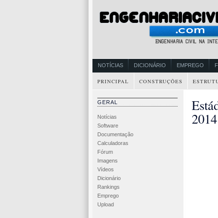
NOTÍCIAS
DICIONÁRIO
EMPREGO
PRINCIPAL
CONSTRUÇÕES
ESTRUT
Está
GERAL
2014
Notícias
Software
Documentação
Calculadoras
Fórum
Imagens
Vídeos
Dicionário
Rankings
Emprego
Upload