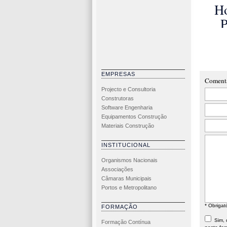
Ho
P
Fu
EMPRESAS
M
Coment
Projecto e Consultoria
Construtoras
Software Engenharia
Equipamentos Construção
Materiais Construção
INSTITUCIONAL
Organismos Nacionais
Associações
Câmaras Municipais
Portos e Metropolitano
* Obrigat
FORMAÇÃO
Sim, d
Formação Contínua