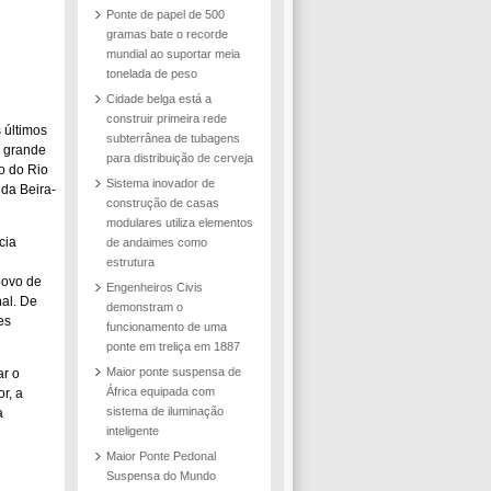
Ponte de papel de 500
gramas bate o recorde
mundial ao suportar meia
tonelada de peso
Cidade belga está a
construir primeira rede
s últimos
subterrânea de tubagens
e grande
para distribuição de cerveja
o do Rio
Sistema inovador de
da Beira-
construção de casas
modulares utiliza elementos
cia
de andaimes como
estrutura
povo de
Engenheiros Civis
al. De
demonstram o
es
funcionamento de uma
ponte em treliça em 1887
Maior ponte suspensa de
ar o
África equipada com
r, a
sistema de iluminação
a
inteligente
Maior Ponte Pedonal
Suspensa do Mundo