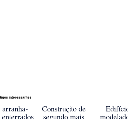
tigos interessantes:
 arranha-
Construção de
Edifíci
 enterrados
segundo mais
modelad
Nova Iorque
alto arranha-
partir d