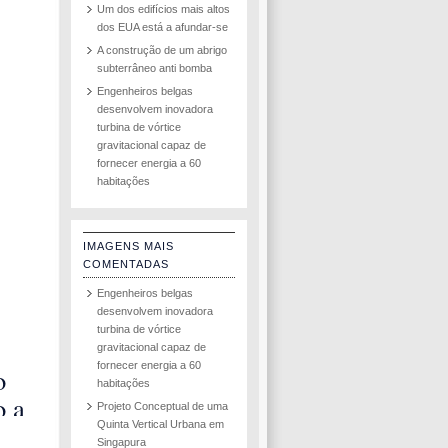
Um dos edifícios mais altos
dos EUA está a afundar-se
A construção de um abrigo
subterrâneo anti bomba
Engenheiros belgas
desenvolvem inovadora
turbina de vórtice
gravitacional capaz de
fornecer energia a 60
habitações
IMAGENS MAIS
COMENTADAS
Engenheiros belgas
desenvolvem inovadora
turbina de vórtice
gravitacional capaz de
fornecer energia a 60
o
habitações
o a
Projeto Conceptual de uma
e
Quinta Vertical Urbana em
Singapura