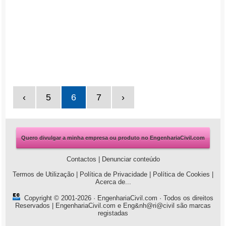
‹
5
6
7
›
Quero divulgar a minha empresa ou produto no EngenhariaCivil.com
Contactos
|
Denunciar conteúdo
Termos de Utilização
|
Política de Privacidade
|
Política de Cookies
|
Acerca de...
Copyright © 2001-2026 ·
EngenhariaCivil.com
· Todos os direitos
Reservados | EngenhariaCivil.com e Eng&nh@ri@civil são marcas
registadas