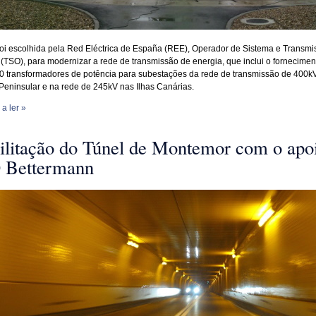
foi escolhida pela Red Eléctrica de España (REE), Operador de Sistema e Transmi
(TSO), para modernizar a rede de transmissão de energia, que inclui o fornecimen
0 transformadores de potência para subestações da rede de transmissão de 400k
eninsular e na rede de 245kV nas Ilhas Canárias.
a ler »
ilitação do Túnel de Montemor com o apo
Bettermann