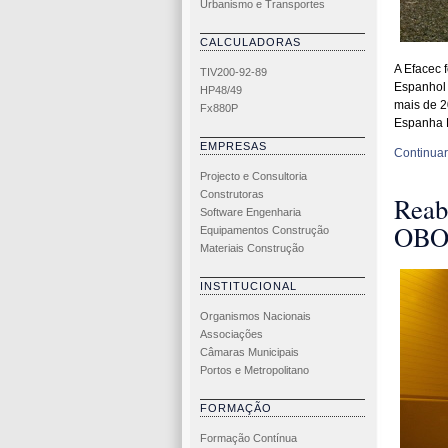
Urbanismo e Transportes
CALCULADORAS
A Efacec 
TIV200-92-89
Espanhol 
HP48/49
mais de 2
Fx880P
Espanha P
EMPRESAS
Continuar 
Projecto e Consultoria
Construtoras
Reab
Software Engenharia
OBO 
Equipamentos Construção
Materiais Construção
INSTITUCIONAL
Organismos Nacionais
Associações
Câmaras Municipais
Portos e Metropolitano
FORMAÇÃO
Formação Contínua