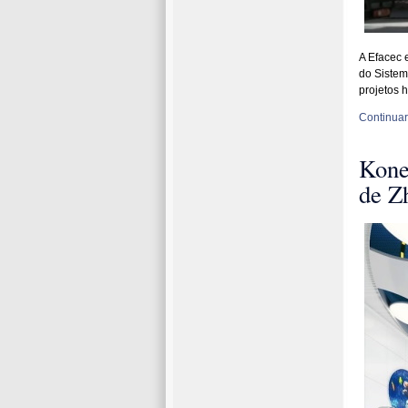
A Efacec 
do Sistem
projetos 
Continuar 
Kone 
de Z