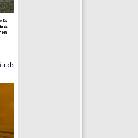
ssão
to de
V em
io da