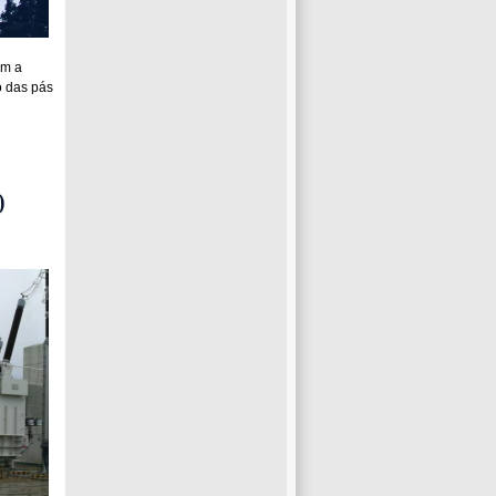
om a
o das pás
0