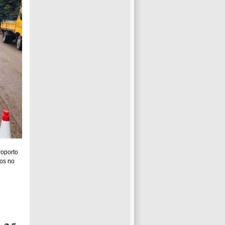
roporto
tos no