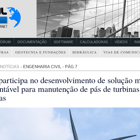
FÓRUM
DOCUMENTAÇÃO
SOFTWARE
CALCULADORAS
VÍDEOS
RA
URAS
GEOTECNIA E FUNDAÇÕES
HIDRÁULICA
VIAS DE COMUNIC
NOTÍCIAS
- ENGENHARIA CIVIL - PÁG.7
participa no desenvolvimento de solução m
ntável para manutenção de pás de turbinas
as