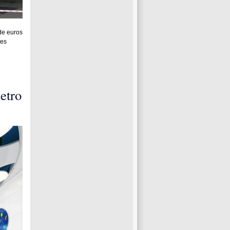
de euros
res
etro