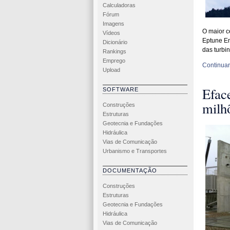
Calculadoras
Fórum
Imagens
O maior c
Vídeos
Eptune En
Dicionário
das turbin
Rankings
Emprego
Continuar 
Upload
Eface
SOFTWARE
milh
Construções
Estruturas
Geotecnia e Fundações
Hidráulica
Vias de Comunicação
Urbanismo e Transportes
DOCUMENTAÇÃO
Construções
Estruturas
Geotecnia e Fundações
Hidráulica
Vias de Comunicação