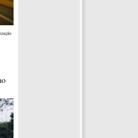
lização
no