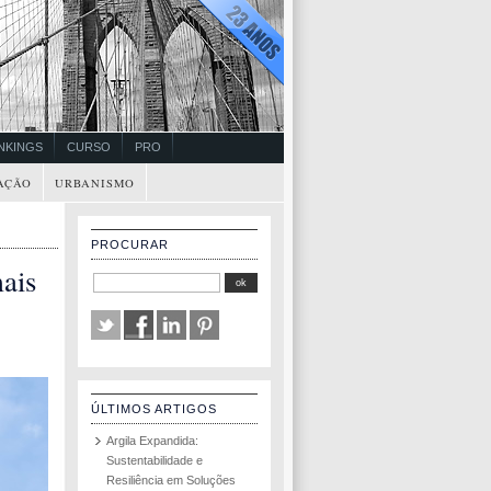
NKINGS
CURSO
PRO
AÇÃO
URBANISMO
PROCURAR
ais
ÚLTIMOS ARTIGOS
Argila Expandida:
Sustentabilidade e
Resiliência em Soluções