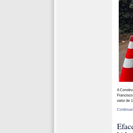
A Constru
Francisco
valor de 
Continuar 
Efac