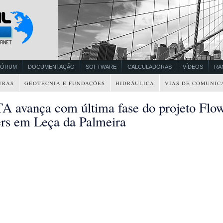
FÓRUM
DOCUMENTAÇÃO
SOFTWARE
CALCULADORAS
VÍDEOS
RA
URAS
GEOTECNIA E FUNDAÇÕES
HIDRÁULICA
VIAS DE COMUNIC
A avança com última fase do projeto Flo
rs em Leça da Palmeira