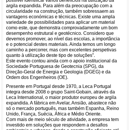
possível identificar vários benefícios na utilização da
argila expandida. Para além da preocupação com a
circularidade na construção, também sobressaem as
vantagens económicas e técnicas. Existe uma ampla
variedade de possibilidades para aplicar um material
como este, que demonstra comprovadamente um bom
desempenho estrutural e geotécnico. Considero que
devemos promover, ao nível das escolas, a importância
e o potencial destes materiais. Ainda temos um longo
caminho a percorrer, mas com excelentes perspetivas
quanto à utilização deste tipo de soluções”.
Este evento contou ainda com o apoio institucional da
Sociedade Portuguesa de Geotecnia (SPG), da
Direção-Geral de Energia e Geologia (DGEG) e da
Ordem dos Engenheiros (OE).
Presente em Portugal desde 1970, a Leca Portugal
integra desde 2008 o grupo Saint-Gobain, através da
Leca International, o maior produtor europeu de argila
expandida. A fábrica em Avelar, Ansião, abastece não
só o mercado português, mas também Espanha, Reino
Unido, França, Suécia, África e Médio Oriente.
Com mais de meio século de atividade, a empresa tem
investido em soluções que respondem a desafios