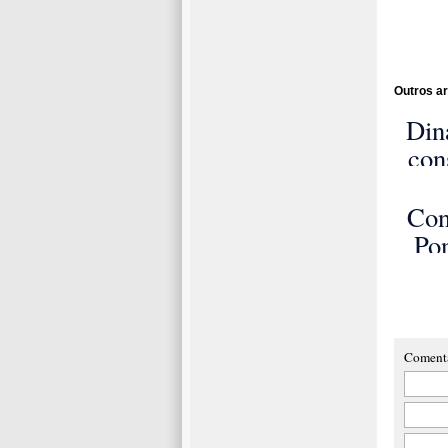
Outros ar
Din
con
a
u
Con
m
Po
met
de
de
Av
Coment