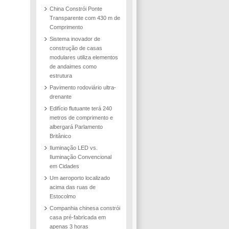
China Constrói Ponte
Transparente com 430 m de
Comprimento
Sistema inovador de
construção de casas
modulares utiliza elementos
de andaimes como
estrutura
Pavimento rodoviário ultra-
drenante
Edifício flutuante terá 240
metros de comprimento e
albergará Parlamento
Britânico
Iluminação LED vs.
Iluminação Convencional
em Cidades
Um aeroporto localizado
acima das ruas de
Estocolmo
Companhia chinesa constrói
casa pré-fabricada em
apenas 3 horas