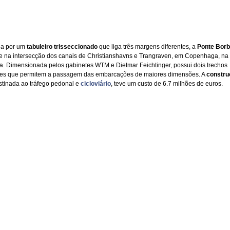
da por um
tabuleiro trisseccionado
que liga três margens diferentes, a
Ponte Borb
se na intersecção dos canais de Christianshavns e Trangraven, em Copenhaga, na
. Dimensionada pelos gabinetes WTM e Dietmar Feichtinger, possui dois trechos
tes que permitem a passagem das embarcações de maiores dimensões. A
constru
stinada ao tráfego pedonal e
cicloviário
, teve um custo de 6.7 milhões de euros.