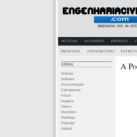
NOTÍCIAS
DICIONÁRIO
EMPREGO
PRINCIPAL
CONSTRUÇÕES
ESTRUT
A Po
GERAL
Notícias
Software
Documentação
Calculadoras
Fórum
Imagens
Vídeos
Dicionário
Rankings
Emprego
Upload