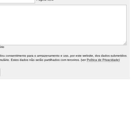
ório
ou consentimento para o armazenamento e uso, por este website, dos dados submetidos
mulário. Estes dados não serão partilhados com terceiros. (ver
Política de Privacidade
)