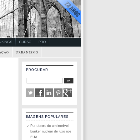
NKINGS
CURSO
PRO
AÇÃO
URBANISMO
PROCURAR
IMAGENS POPULARES
Por dentro de um incrível
bunker nuclear de luxo nos
EUA