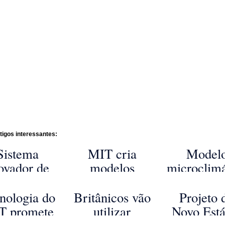
tigos interessantes:
Sistema
MIT cria
Model
ovador de
modelos
microclimá
municação
energéticos de
urban
Dados Entre
cidades inteiras
permiti
nologia do
Britânicos vão
Projeto 
Veículos
para as tornar
minimiza
T promete
utilizar
Novo Está
romove o
mais eficientes
efeito da 