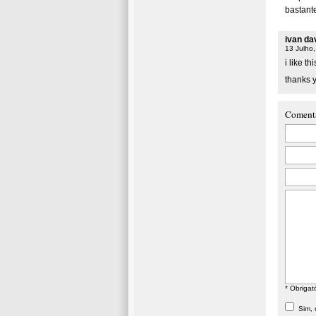
bastant
ivan da
13 Julho
i like t
thanks
Coment
* Obrigat
Sim, d