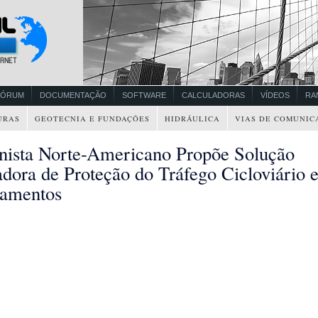
FÓRUM
DOCUMENTAÇÃO
SOFTWARE
CALCULADORAS
VÍDEOS
RA
URAS
GEOTECNIA E FUNDAÇÕES
HIDRÁULICA
VIAS DE COMUNIC
nista Norte-Americano Propõe Solução
adora de Proteção do Tráfego Cicloviário 
amentos