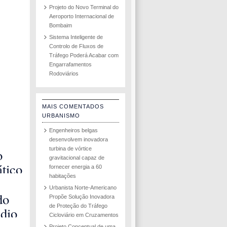
Projeto do Novo Terminal do
Aeroporto Internacional de
Bombaim
Sistema Inteligente de
Controlo de Fluxos de
Tráfego Poderá Acabar com
Engarrafamentos
Rodoviários
MAIS COMENTADOS
URBANISMO
Engenheiros belgas
desenvolvem inovadora
turbina de vórtice
o
gravitacional capaz de
tico
fornecer energia a 60
habitações
o
Urbanista Norte-Americano
rá
do
Propõe Solução Inovadora
r o
de Proteção do Tráfego
dio
Cicloviário em Cruzamentos
ilha
Projeto Conceptual de uma