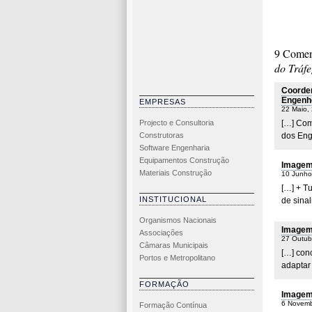
Au
sem
S
cr
R
9 Comen
do Tráf
Coorde
Engenhe
EMPRESAS
22 Maio,
Projecto e Consultoria
[…] Com
Construtoras
dos Eng
Software Engenharia
Equipamentos Construção
Imagem 
Materiais Construção
10 Junho
[…] + Tu
INSTITUCIONAL
de sinal
Organismos Nacionais
Imagem 
Associações
27 Outub
Câmaras Municipais
[…] conc
Portos e Metropolitano
adaptar 
FORMAÇÃO
Imagem 
6 Novemb
Formação Contínua