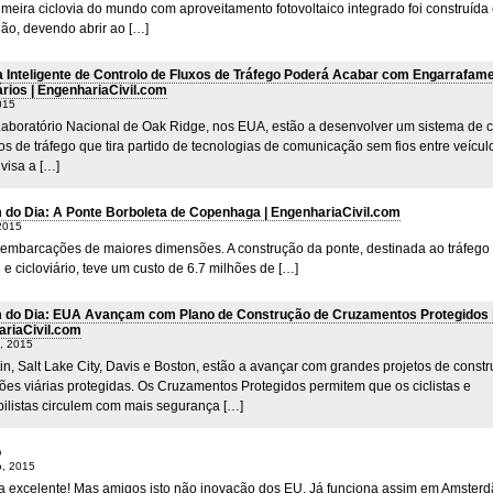
imeira ciclovia do mundo com aproveitamento fotovoltaico integrado foi construída
ão, devendo abrir ao […]
 Inteligente de Controlo de Fluxos de Tráfego Poderá Acabar com Engarrafam
rios | EngenhariaCivil.com
2015
Laboratório Nacional de Oak Ridge, nos EUA, estão a desenvolver um sistema de c
os de tráfego que tira partido de tecnologias de comunicação sem fios entre veícul
visa a […]
do Dia: A Ponte Borboleta de Copenhaga | EngenhariaCivil.com
 2015
 embarcações de maiores dimensões. A construção da ponte, destinada ao tráfego
e cicloviário, teve um custo de 6.7 milhões de […]
do Dia: EUA Avançam com Plano de Construção de Cruzamentos Protegidos 
riaCivil.com
, 2015
in, Salt Lake City, Davis e Boston, estão a avançar com grandes projetos de const
ões viárias protegidas. Os Cruzamentos Protegidos permitem que os ciclistas e
ilistas circulem com mais segurança […]
o
o, 2015
a excelente! Mas amigos isto não inovação dos EU. Já funciona assim em Amsterd