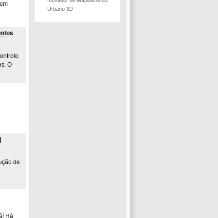
 em
Urbano 3D
entos
ontrolo
os. O
|
rução de
ã! Há