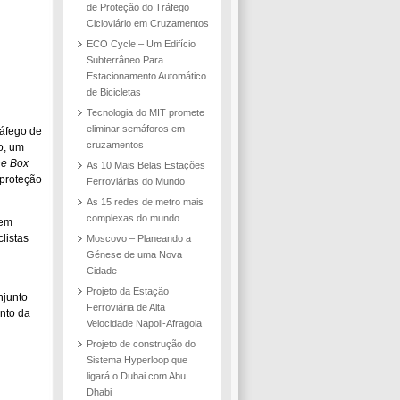
de Proteção do Tráfego
Cicloviário em Cruzamentos
ECO Cycle – Um Edifício
Subterrâneo Para
Estacionamento Automático
de Bicicletas
Tecnologia do MIT promete
eliminar semáforos em
ráfego de
cruzamentos
bo, um
he Box
As 10 Mais Belas Estações
proteção
Ferroviárias do Mundo
As 15 redes de metro mais
complexas do mundo
 em
listas
Moscovo – Planeando a
Génese de uma Nova
Cidade
Projeto da Estação
njunto
Ferroviária de Alta
nto da
Velocidade Napoli-Afragola
Projeto de construção do
Sistema Hyperloop que
ligará o Dubai com Abu
Dhabi