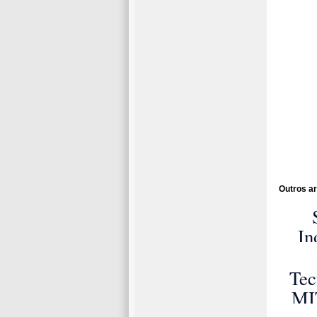
Outros ar
In
Co
de 
Tec
MI
P