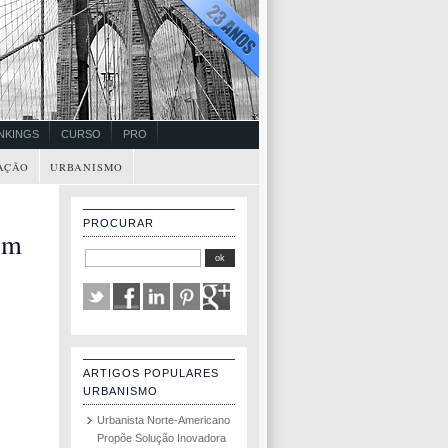
NKINGS
CURSO
PRO
AÇÃO
URBANISMO
PROCURAR
em
ARTIGOS POPULARES
URBANISMO
Urbanista Norte-Americano
Propõe Solução Inovadora