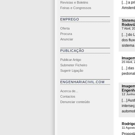
[…] a pr
Revistas e Boletins
Amsterd
Feiras e Congressos
EMPREGO
Sistema
Rodoviá
Oferta
7 Abril, 
Procura
[…] do 
Anunciar
dos flux
sistema 
PUBLICAÇÃO
Imagem 
Publicar Artigo
20 Abril,
Submeter Ficheiro
[…] das
Sugerir Ligação
pedonal 
ENGENHARIACIVIL.COM
Imagem 
Engenha
Acerca de...
12 Junho
Contactos
[…] Aust
Denunciar conteúdo
interseç
automob
Rodrig
11 Agost
Propost