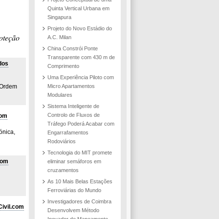
ilan
 em
Quinta Vertical Urbana em
Singapura
bi
Projeto do Novo Estádio do
oteção
A.C. Milan
China Constrói Ponte
Transparente com 430 m de
dos
Comprimento
Uma Experiência Piloto com
 Ordem
Micro Apartamentos
Modulares
Sistema Inteligente de
Controlo de Fluxos de
com
Tráfego Poderá Acabar com
ónica,
Engarrafamentos
Rodoviários
Tecnologia do MIT promete
com
eliminar semáforos em
cruzamentos
As 10 Mais Belas Estações
Ferroviárias do Mundo
Investigadores de Coimbra
Civil.com
Desenvolvem Método
Inovador de Mapeamento