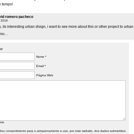
e tempo!
vid romero pacheco
, 2016
his, its interesting urban disign, i want to see more about this or other project to urban
 you…
ar
Nome *
Email *
Página Web
ório
ou consentimento para o armazenamento e uso, por este website, dos dados submetidos