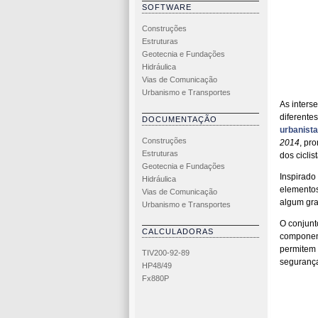
SOFTWARE
Construções
Estruturas
Geotecnia e Fundações
Hidráulica
Vias de Comunicação
Urbanismo e Transportes
As inters
diferentes
DOCUMENTAÇÃO
urbanista
Construções
2014
, pr
Estruturas
dos cicli
Geotecnia e Fundações
Inspirado
Hidráulica
elementos
Vias de Comunicação
algum gra
Urbanismo e Transportes
O conjunt
CALCULADORAS
component
permitem 
TIV200-92-89
segurança
HP48/49
Fx880P