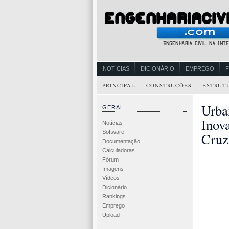
NOTÍCIAS
DICIONÁRIO
EMPREGO
PRINCIPAL
CONSTRUÇÕES
ESTRUT
Urba
GERAL
Inov
Notícias
Software
Cruz
Documentação
Calculadoras
Fórum
Imagens
Vídeos
Dicionário
Rankings
Emprego
Upload