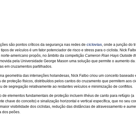
eções são pontos críticos da segurança nas redes de
ciclovias
, onde a junção do t
 tipos de veículos é um fator potenciador de risco e stress para o ciclista. Nick Fal
norte-americano propôs, no âmbito da competição
Cameron Rian Hays Outside t
omovida pela Universidade George Mason uma solução que permite o aumento da 
stas em cruzamentos partilhados.
 na geometria das interseções holandesas, Nick Falbo criou um conceito baseado
 de proteção físicos, distribuídos pelos cantos do cruzamento que permitem aos cic
u de segregação relativamente ao restantes veículos e minimização de conflitos.
o de elementos fundamentais de proteção incluem ilhéus de canto para refúgio (a
e chave do conceito) e sinalização horizontal e vertical específica, que no seu co
maior visibilidade dos ciclistas, redução das distâncias de atravessamento e aume
 dos peões.