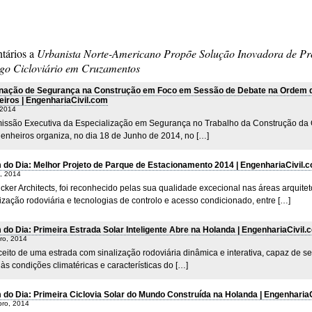
eliminar
sensores sem
do A.C. M
mento da
de calor
áforos em
fios para tornar
egurança
Abu Dha
uzamentos
as interseções
odoviária
tários a
Urbanista Norte-Americano Propõe Solução Inovadora de Pr
ferroviárias
ego Cicloviário em Cruzamentos
mais seguras
nação de Segurança na Construção em Foco em Sessão de Debate na Ordem 
iros | EngenhariaCivil.com
 2014
issão Executiva da Especialização em Segurança no Trabalho da Construção da
enheiros organiza, no dia 18 de Junho de 2014, no […]
do Dia: Melhor Projeto de Parque de Estacionamento 2014 | EngenhariaCivil.
, 2014
cker Architects, foi reconhecido pelas sua qualidade excecional nas áreas arquitet
ização rodoviária e tecnologias de controlo e acesso condicionado, entre […]
do Dia: Primeira Estrada Solar Inteligente Abre na Holanda | EngenhariaCivil.
ro, 2014
eito de uma estrada com sinalização rodoviária dinâmica e interativa, capaz de se
às condições climatéricas e características do […]
do Dia: Primeira Ciclovia Solar do Mundo Construída na Holanda | Engenharia
ro, 2014