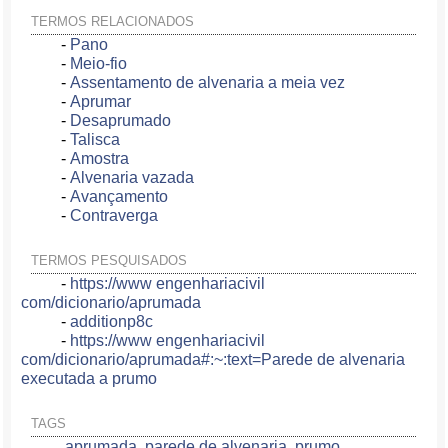
TERMOS RELACIONADOS
-
Pano
-
Meio-fio
-
Assentamento de alvenaria a meia vez
-
Aprumar
-
Desaprumado
-
Talisca
-
Amostra
-
Alvenaria vazada
-
Avançamento
-
Contraverga
TERMOS PESQUISADOS
-
https://www engenhariacivil
com/dicionario/aprumada
-
additionp8c
-
https://www engenhariacivil
com/dicionario/aprumada#:~:text=Parede de alvenaria
executada a prumo
TAGS
aprumada
,
parede de alvenaria
,
prumo