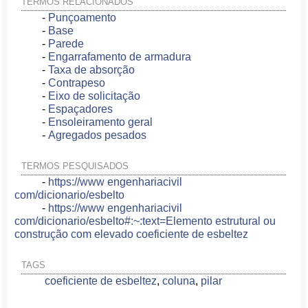
TERMOS RELACIONADOS
-
Punçoamento
-
Base
-
Parede
-
Engarrafamento de armadura
-
Taxa de absorção
-
Contrapeso
-
Eixo de solicitação
-
Espaçadores
-
Ensoleiramento geral
-
Agregados pesados
TERMOS PESQUISADOS
-
https://www engenhariacivil
com/dicionario/esbelto
-
https://www engenhariacivil
com/dicionario/esbelto#:~:text=Elemento estrutural ou
construção com elevado coeficiente de esbeltez
TAGS
coeficiente de esbeltez
,
coluna
,
pilar