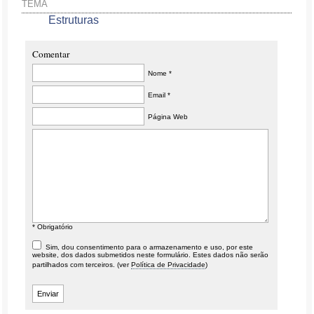
TEMA
Estruturas
Comentar
Nome *
Email *
Página Web
* Obrigatório
Sim, dou consentimento para o armazenamento e uso, por este
website, dos dados submetidos neste formulário. Estes dados não serão
partilhados com terceiros. (ver
Política de Privacidade
)