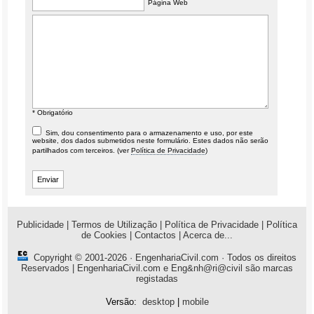
Página Web
* Obrigatório
Sim, dou consentimento para o armazenamento e uso, por este
website, dos dados submetidos neste formulário. Estes dados não serão
partilhados com terceiros. (ver
Política de Privacidade
)
Publicidade
|
Termos de Utilização
|
Política de Privacidade
|
Política
de Cookies
|
Contactos
|
Acerca de...
Copyright © 2001-2026 ·
EngenhariaCivil.com
· Todos os direitos
Reservados | EngenhariaCivil.com e Eng&nh@ri@civil são marcas
registadas
Versão:
desktop
|
mobile