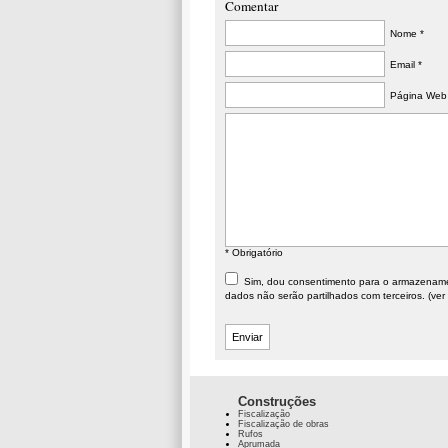
Comentar
Nome *
Email *
Página Web
* Obrigatório
Sim, dou consentimento para o armazenament
dados não serão partilhados com terceiros. (ver
Construções
Fiscalização
Fiscalização de obras
Rufos
Aprumada