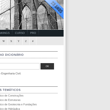
NKINGS
CURSO
PRO
W
X
Y
Z
#
NO DICIONÁRIO
Engenharia Civil.
S TEMÁTICOS
tico de Construções
tico de Estruturas
tico de Geotecnia e Fundações
ico de Hidráulica