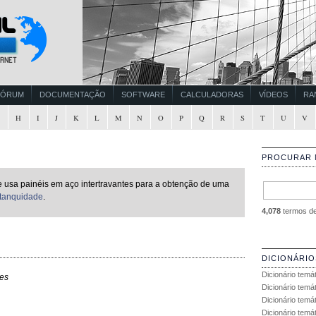
FÓRUM
DOCUMENTAÇÃO
SOFTWARE
CALCULADORAS
VÍDEOS
RA
G
H
I
J
K
L
M
N
O
P
Q
R
S
T
U
V
PROCURAR 
 usa painéis em aço intertravantes para a obtenção de uma
tanquidade
.
4,078
termos de 
DICIONÁRIO
Dicionário temá
es
Dicionário temá
Dicionário temá
Dicionário temát