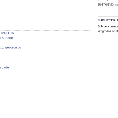
terreno
tij
SUBMETER 
Submeta termos
integrados no Di
 COMPLETA
 Suporte
exto geotécnico
uidade