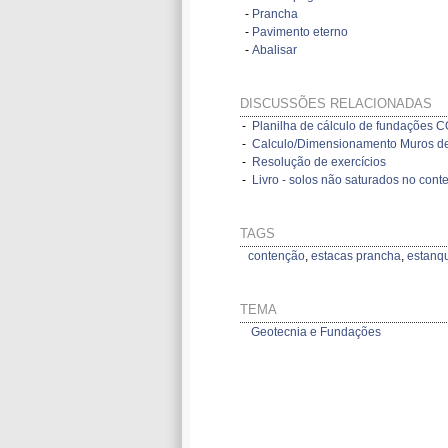
-
Prancha
-
Pavimento eterno
-
Abalisar
DISCUSSÕES RELACIONADAS
-
Planilha de cálculo de fundações
-
Calculo/Dimensionamento Muros de
-
Resolução de exercícios
-
Livro - solos não saturados no cont
TAGS
contenção
,
estacas prancha
,
estanq
TEMA
Geotecnia e Fundações