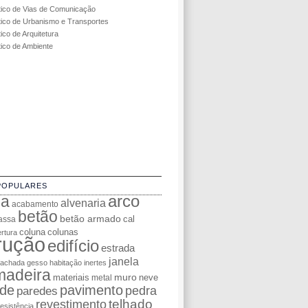
tico de Vias de Comunicação
tico de Urbanismo e Transportes
ico de Arquitetura
tico de Ambiente
POPULARES
da
arco
alvenaria
acabamento
betão
betão armado
cal
assa
coluna
colunas
rtura
rução
edifício
estrada
janela
fachada
gesso
habitação
inertes
madeira
muro
materiais
neve
metal
de
pavimento
pedra
paredes
telhado
revestimento
resistência