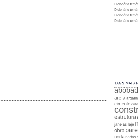
Dicionário temá
Dicionário temá
Dicionário temát
Dicionário temá
TAGS MAIS 
abóba
areia
argam
cimento
cobe
const
estrutura
janelas
laje
pare
obra
porta
portas