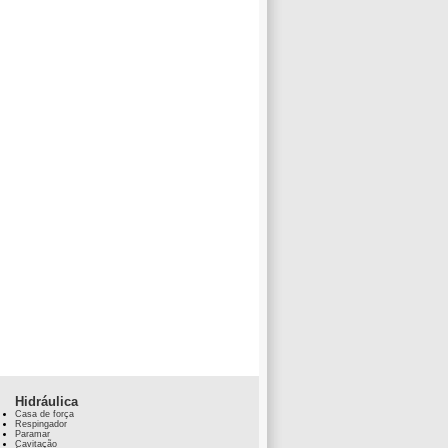
Hidráulica
Casa de força
Respingador
Paramar
Cavitação