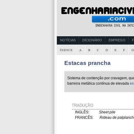
NOTÍCIAS
DICIONÁRIO
EMPREGO
ÍNDICE
A
B
C
D
E
F
Estacas prancha
Sistema de contenção por cravagem, que
barreira metálica contínua de elevada
es
TRADUÇÃO
INGLÊS:
Sheet pile
FRANCÊS:
Rideau de palplanch