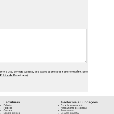
o e uso, por este website, dos dados submetidos neste formulário. Estes
Política de Privacidade
)
Estruturas
Geotecnia e Fundações
Esbelto
Cota de arrasamento
Pórticos
Arrasamento de estacas
Gravata
Arrasamento
Sapata simples
Estacas prancha