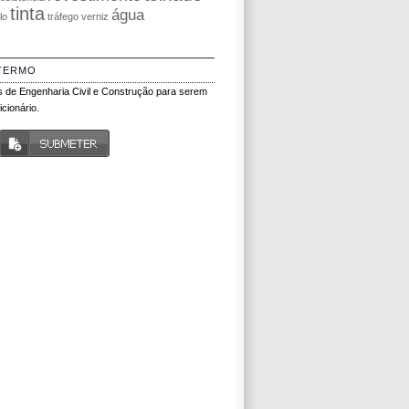
tinta
água
olo
tráfego
verniz
TERMO
 de Engenharia Civil e Construção para serem
cionário.