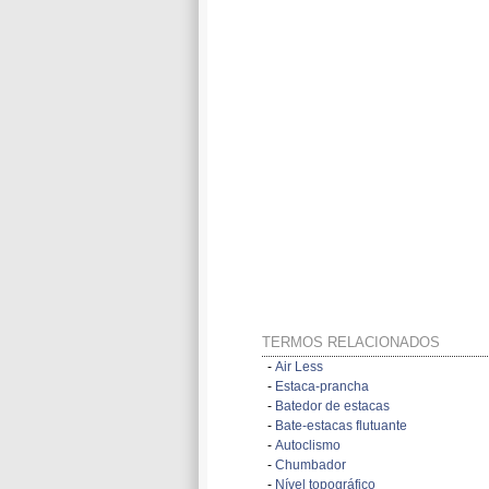
TERMOS RELACIONADOS
-
Air Less
-
Estaca-prancha
-
Batedor de estacas
-
Bate-estacas flutuante
-
Autoclismo
-
Chumbador
-
Nível topográfico