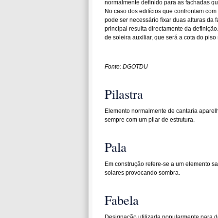
normalmente definido para as fachadas que
No caso dos edifícios que confrontam com d
pode ser necessário fixar duas alturas da 
principal resulta directamente da definição
de soleira auxiliar, que será a cota do pi
Fonte: DGOTDU
Pilastra
Elemento normalmente de cantaria aparelha
sempre com um pilar de estrutura.
Pala
Em construção refere-se a um elemento sal
solares provocando sombra.
Fabela
Designação utilizada popularmente para de