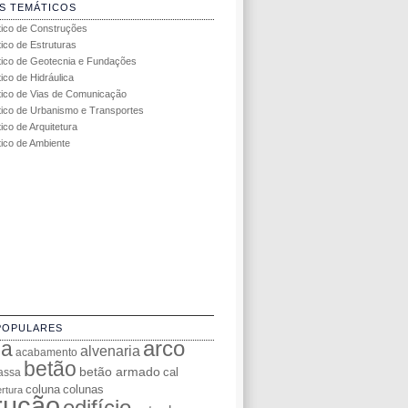
S TEMÁTICOS
tico de Construções
tico de Estruturas
tico de Geotecnia e Fundações
ico de Hidráulica
tico de Vias de Comunicação
tico de Urbanismo e Transportes
ico de Arquitetura
tico de Ambiente
POPULARES
da
arco
alvenaria
acabamento
betão
betão armado
cal
assa
coluna
colunas
rtura
rução
edifício