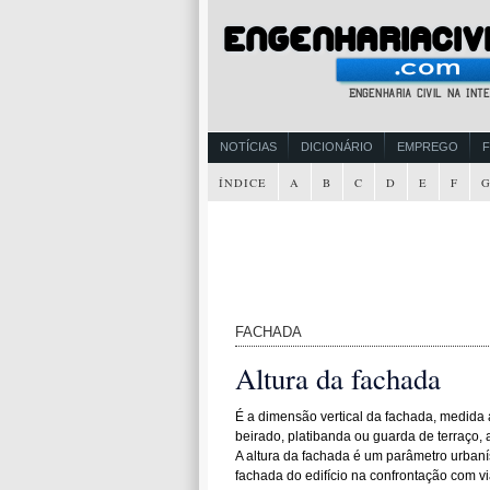
NOTÍCIAS
DICIONÁRIO
EMPREGO
ÍNDICE
A
B
C
D
E
F
FACHADA
Altura da fachada
É a dimensão vertical da fachada, medida a 
beirado, platibanda ou guarda de terraço, 
A altura da fachada é um parâmetro urbanís
fachada do edifício na confrontação com vi