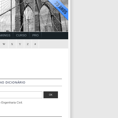
NKINGS
CURSO
PRO
W
X
Y
Z
#
NO DICIONÁRIO
Engenharia Civil.