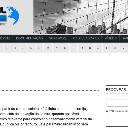
FÓRUM
DOCUMENTAÇÃO
SOFTWARE
CALCULADORAS
VÍDEOS
RA
G
H
I
J
K
L
M
N
O
P
Q
R
S
T
U
V
PROCURAR 
partir da cota de soleira até à linha superior da cornija,
4,078
termos de 
acrescida da elevação da soleira, quando aplicável.
tico relevante para controlar o desenvolvimento vertical da
a pública ou logradouro. Este parâmetro urbanístico será