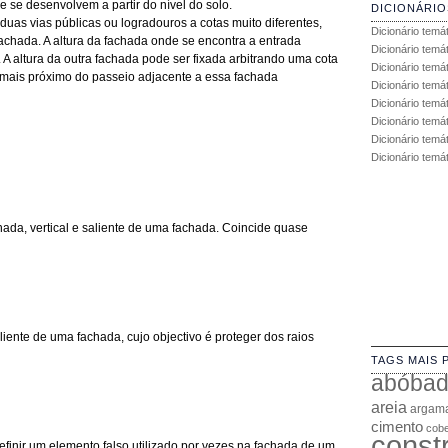
 se desenvolvem a partir do nível do solo.
DICIONÁRIO
uas vias públicas ou logradouros a cotas muito diferentes,
Dicionário temá
fachada. A altura da fachada onde se encontra a entrada
Dicionário temá
. A altura da outra fachada pode ser fixada arbitrando uma cota
Dicionário temá
so mais próximo do passeio adjacente a essa fachada
Dicionário temát
Dicionário temá
Dicionário temá
Dicionário temát
Dicionário temá
da, vertical e saliente de uma fachada. Coincide quase
iente de uma fachada, cujo objectivo é proteger dos raios
TAGS MAIS 
abóba
areia
argam
cimento
cobe
const
finir um elemento falso utilizado por vezes na fachada de um