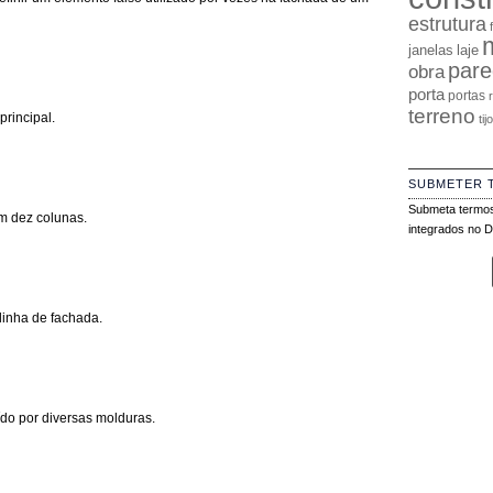
estrutura
janelas
laje
pare
obra
porta
portas
terreno
rincipal.
tij
SUBMETER 
Submeta termos
m dez colunas.
integrados no Di
linha de fachada.
do por diversas molduras.