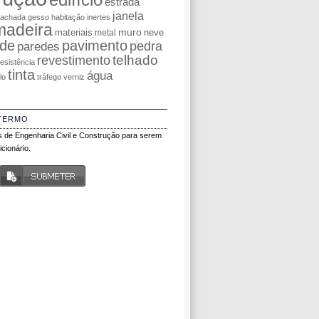
estrada
janela
fachada
gesso
habitação
inertes
madeira
muro
materiais
neve
metal
de
pavimento
pedra
paredes
telhado
revestimento
resistência
tinta
água
olo
tráfego
verniz
TERMO
 de Engenharia Civil e Construção para serem
cionário.