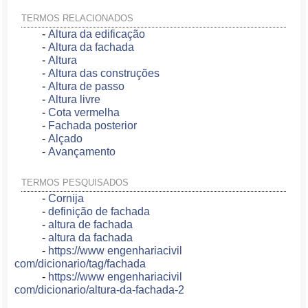
TERMOS RELACIONADOS
-
Altura da edificação
-
Altura da fachada
-
Altura
-
Altura das construções
-
Altura de passo
-
Altura livre
-
Cota vermelha
-
Fachada posterior
-
Alçado
-
Avançamento
TERMOS PESQUISADOS
-
Cornija
-
definição de fachada
-
altura de fachada
-
altura da fachada
-
https://www engenhariacivil
com/dicionario/tag/fachada
-
https://www engenhariacivil
com/dicionario/altura-da-fachada-2