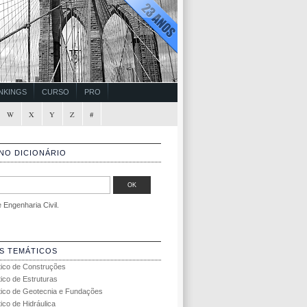
NKINGS
CURSO
PRO
W
X
Y
Z
#
NO DICIONÁRIO
Engenharia Civil.
S TEMÁTICOS
tico de Construções
tico de Estruturas
tico de Geotecnia e Fundações
ico de Hidráulica