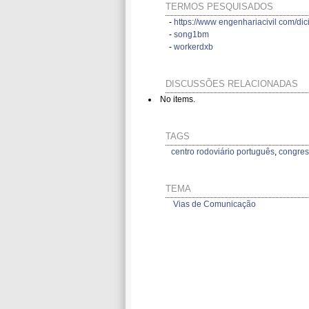
TERMOS PESQUISADOS
-
https://www engenhariacivil com/dic
-
song1bm
-
workerdxb
DISCUSSÕES RELACIONADAS
No items.
TAGS
centro rodoviário português
,
congres
TEMA
Vias de Comunicação