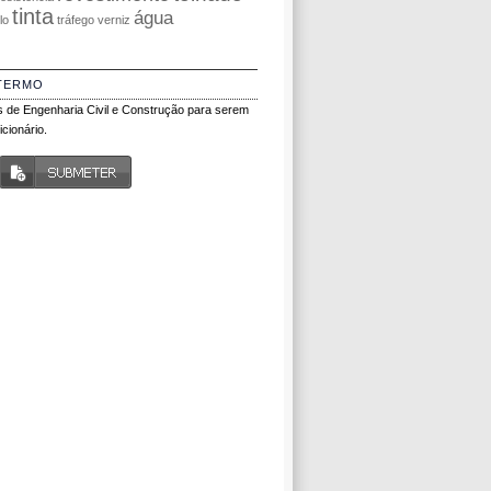
tinta
água
olo
tráfego
verniz
TERMO
 de Engenharia Civil e Construção para serem
cionário.