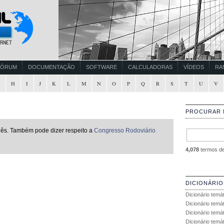
FÓRUM
DOCUMENTAÇÃO
SOFTWARE
CALCULADORAS
VÍDEOS
RA
G
H
I
J
K
L
M
N
O
P
Q
R
S
T
U
V
PROCURAR 
uês. Também pode dizer respeito a
Congresso Rodoviário
4,078
termos de 
DICIONÁRIO
Dicionário temá
Dicionário temá
Dicionário temá
Dicionário temát