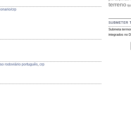
terreno
tij
ionario/crp
SUBMETER 
Submeta termos
integrados no Di
so rodoviário português
,
crp