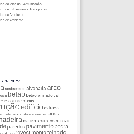
tico de Vias de Comunicação
tico de Urbanismo e Transportes
ico de Arquitetura
tico de Ambiente
POPULARES
da
arco
alvenaria
acabamento
betão
betão armado
cal
assa
coluna
colunas
rtura
rução
edifício
estrada
janela
fachada
gesso
habitação
inertes
madeira
muro
materiais
neve
metal
de
pavimento
pedra
paredes
telhado
revestimento
resistência