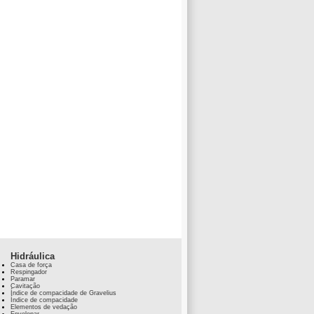
Hidráulica
Casa de força
Respingador
Paramar
Cavitação
Índice de compacidade de Gravelius
Índice de compacidade
Elementos de vedação