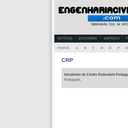
NOTÍCIAS
DICIONÁRIO
EMPREGO
ÍNDICE
A
B
C
D
E
F
CRP
Inicialismo de Centro Rodoviário Portug
Português
.