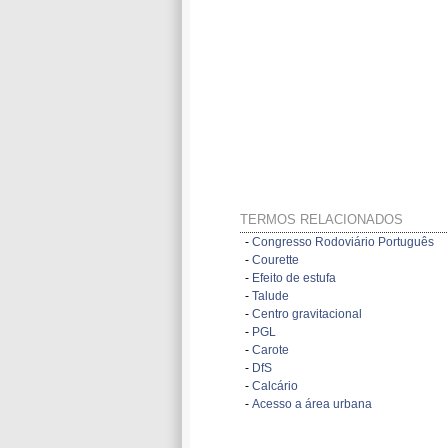
TERMOS RELACIONADOS
-
Congresso Rodoviário Português
-
Courette
-
Efeito de estufa
-
Talude
-
Centro gravitacional
-
PGL
-
Carote
-
DfS
-
Calcário
-
Acesso a área urbana