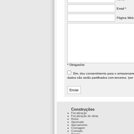
Email *
Página Web
* Obrigatório
Sim, dou consentimento para o armazenament
dados não serão partilhados com terceiros. (ver
Construções
Fiscalização
Fiscalização de obras
Rufos
Aprumada
Apicoamento
Cromagem
Cromado