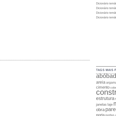
Dicionário temá
Dicionário temá
Dicionário temát
Dicionário temá
TAGS MAIS 
abóba
areia
argam
cimento
cobe
const
estrutura
janelas
laje
pare
obra
porta
portas