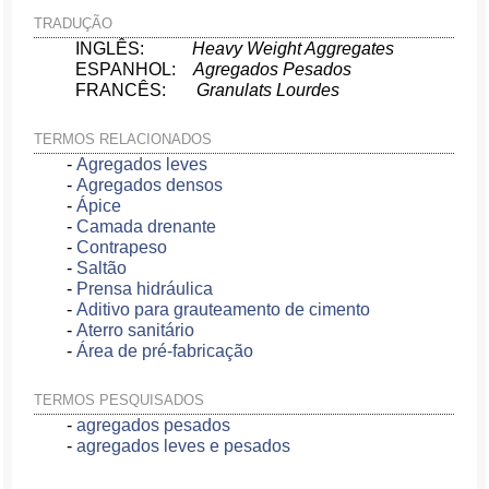
TRADUÇÃO
INGLÊS:
Heavy Weight Aggregates
ESPANHOL:
Agregados Pesados
FRANCÊS:
Granulats Lourdes
TERMOS RELACIONADOS
-
Agregados leves
-
Agregados densos
-
Ápice
-
Camada drenante
-
Contrapeso
-
Saltão
-
Prensa hidráulica
-
Aditivo para grauteamento de cimento
-
Aterro sanitário
-
Área de pré-fabricação
TERMOS PESQUISADOS
-
agregados pesados
-
agregados leves e pesados