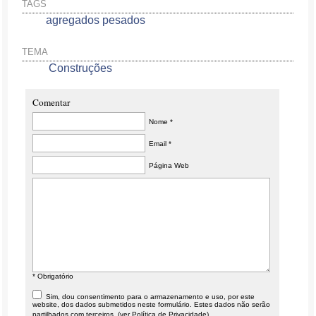
TAGS
agregados pesados
TEMA
Construções
Comentar
Nome *
Email *
Página Web
* Obrigatório
Sim, dou consentimento para o armazenamento e uso, por este
website, dos dados submetidos neste formulário. Estes dados não serão
partilhados com terceiros. (ver
Política de Privacidade
)