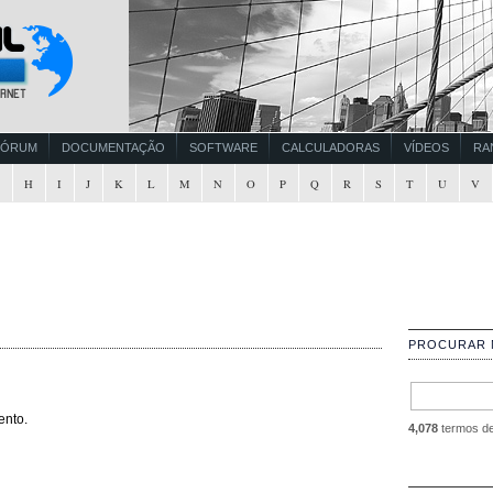
FÓRUM
DOCUMENTAÇÃO
SOFTWARE
CALCULADORAS
VÍDEOS
RA
G
H
I
J
K
L
M
N
O
P
Q
R
S
T
U
V
PROCURAR 
ento.
4,078
termos de 