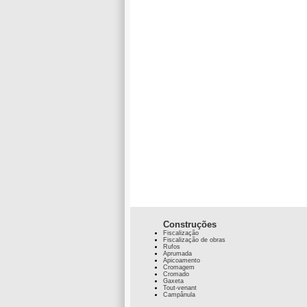
Construções
Fiscalização
Fiscalização de obras
Rufos
Aprumada
Apicoamento
Cromagem
Cromado
Gaxeta
Tout-venant
Campânula