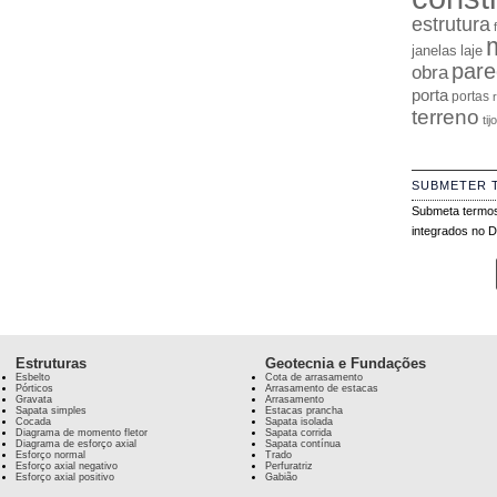
estrutura
janelas
laje
pare
obra
porta
portas
terreno
tij
SUBMETER 
Submeta termos
integrados no Di
Estruturas
Geotecnia e Fundações
Esbelto
Cota de arrasamento
Pórticos
Arrasamento de estacas
Gravata
Arrasamento
Sapata simples
Estacas prancha
Cocada
Sapata isolada
Diagrama de momento fletor
Sapata corrida
Diagrama de esforço axial
Sapata contínua
Esforço normal
Trado
Esforço axial negativo
Perfuratriz
Esforço axial positivo
Gabião