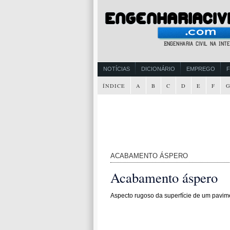
NOTÍCIAS
DICIONÁRIO
EMPREGO
ÍNDICE
A
B
C
D
E
F
ACABAMENTO ÁSPERO
Acabamento áspero
Aspecto rugoso da superfície de um pavim