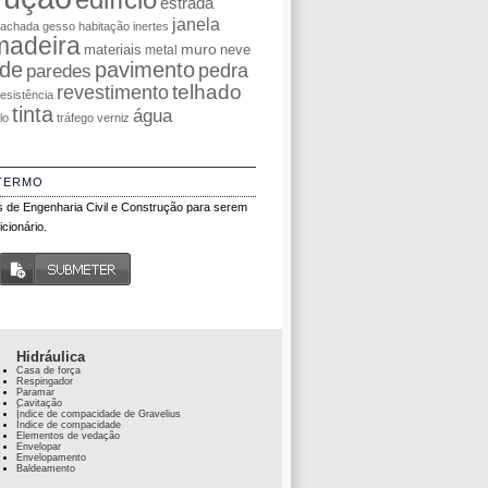
estrada
janela
fachada
gesso
habitação
inertes
madeira
muro
materiais
neve
metal
de
pavimento
pedra
paredes
telhado
revestimento
resistência
tinta
água
olo
tráfego
verniz
TERMO
 de Engenharia Civil e Construção para serem
cionário.
Hidráulica
Casa de força
Respingador
Paramar
Cavitação
Índice de compacidade de Gravelius
Índice de compacidade
Elementos de vedação
Envelopar
Envelopamento
Baldeamento