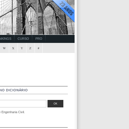
NKINGS
CURSO
PRO
W
X
Y
Z
#
NO DICIONÁRIO
Engenharia Civil.