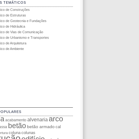
S TEMÁTICOS
tico de Construções
tico de Estruturas
tico de Geotecnia e Fundações
ico de Hidráulica
tico de Vias de Comunicação
tico de Urbanismo e Transportes
ico de Arquitetura
tico de Ambiente
POPULARES
da
arco
alvenaria
acabamento
betão
betão armado
cal
assa
coluna
colunas
rtura
rução
edifício