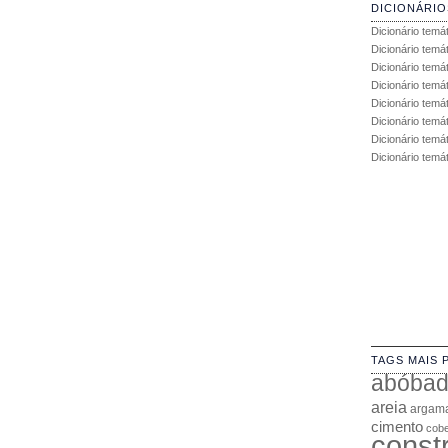
DICIONÁRIO
Dicionário temá
Dicionário temá
Dicionário temá
Dicionário temát
Dicionário temá
Dicionário temá
Dicionário temát
Dicionário temá
TAGS MAIS 
abóba
areia
argam
cimento
cobe
const