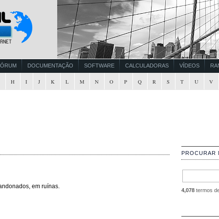
FÓRUM
DOCUMENTAÇÃO
SOFTWARE
CALCULADORAS
VÍDEOS
RA
G
H
I
J
K
L
M
N
O
P
Q
R
S
T
U
V
PROCURAR 
andonados, em ruínas.
4,078
termos de 