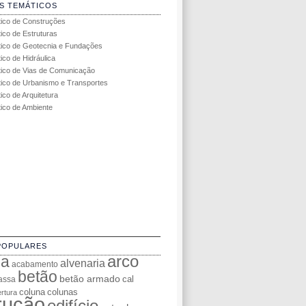
S TEMÁTICOS
tico de Construções
tico de Estruturas
tico de Geotecnia e Fundações
ico de Hidráulica
tico de Vias de Comunicação
tico de Urbanismo e Transportes
ico de Arquitetura
tico de Ambiente
POPULARES
da
arco
alvenaria
acabamento
betão
betão armado
cal
assa
coluna
colunas
rtura
rução
edifício