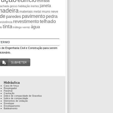
estrada
janela
fachada
gesso
habitação
inertes
madeira
muro
materiais
neve
metal
de
pavimento
pedra
paredes
telhado
revestimento
resistência
tinta
água
olo
tráfego
verniz
TERMO
 de Engenharia Civil e Construção para serem
cionário.
Hidráulica
Casa de força
Respingador
Paramar
Cavitação
Índice de compacidade de Gravelius
Índice de compacidade
Elementos de vedação
Envelopar
Envelopamento
Baldeamento