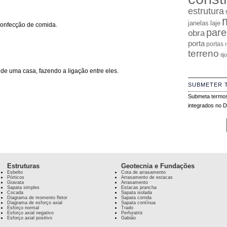
estrutura
janelas
laje
onfecção de comida.
pare
obra
porta
portas
terreno
tij
e uma casa, fazendo a ligação entre eles.
SUBMETER 
Submeta termos
integrados no Di
Estruturas
Geotecnia e Fundações
Esbelto
Cota de arrasamento
Pórticos
Arrasamento de estacas
Gravata
Arrasamento
Sapata simples
Estacas prancha
Cocada
Sapata isolada
Diagrama de momento fletor
Sapata corrida
Diagrama de esforço axial
Sapata contínua
Esforço normal
Trado
Esforço axial negativo
Perfuratriz
Esforço axial positivo
Gabião