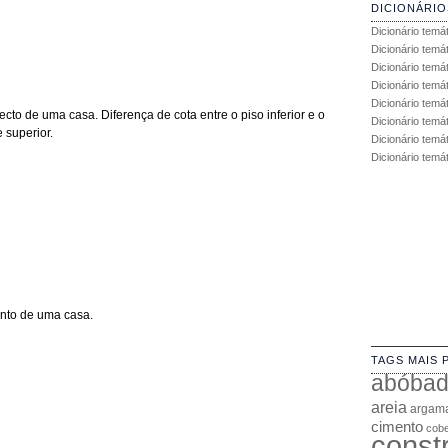
DICIONÁRIO
Dicionário temá
Dicionário temá
Dicionário temá
Dicionário temát
Dicionário temá
tecto de uma casa. Diferença de cota entre o piso inferior e o
Dicionário temá
 superior.
Dicionário temát
Dicionário temá
ento de uma casa.
TAGS MAIS 
abóba
areia
argam
cimento
cobe
const