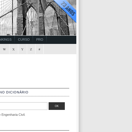
NKINGS
CURSO
PRO
W
X
Y
Z
#
NO DICIONÁRIO
Engenharia Civil.