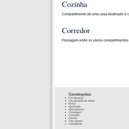
Cozinha
Compartimento de uma casa destinado à c
Corredor
Passagem entre os vários compartimentos d
Construções
Fiscalização
Fiscalização de obras
Rufos
Aprumada
Apicoamento
Cromagem
Cromado
Gaxeta
Tout-venant
Campânula