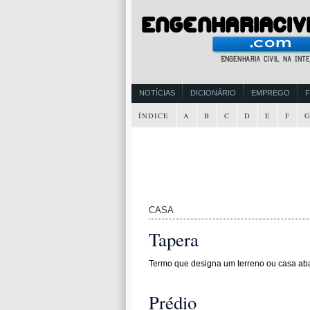
NOTÍCIAS
DICIONÁRIO
EMPREGO
ÍNDICE
A
B
C
D
E
F
CASA
Tapera
Termo que designa um terreno ou casa ab
Prédio