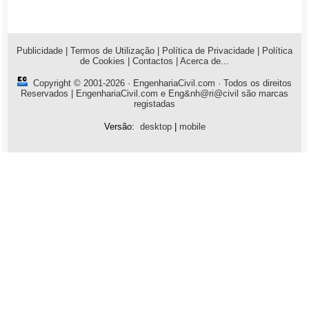
Publicidade
|
Termos de Utilização
|
Política de Privacidade
|
Política
de Cookies
|
Contactos
|
Acerca de...
Copyright © 2001-2026 ·
EngenhariaCivil.com
· Todos os direitos
Reservados | EngenhariaCivil.com e Eng&nh@ri@civil são marcas
registadas
Versão:
desktop
|
mobile