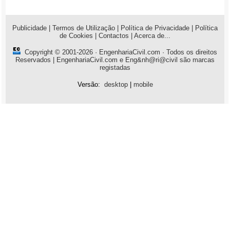
Publicidade
|
Termos de Utilização
|
Política de Privacidade
|
Política
de Cookies
|
Contactos
|
Acerca de...
Copyright © 2001-2026 ·
EngenhariaCivil.com
· Todos os direitos
Reservados | EngenhariaCivil.com e Eng&nh@ri@civil são marcas
registadas
Versão:
desktop
|
mobile