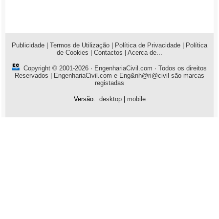
Publicidade
|
Termos de Utilização
|
Política de Privacidade
|
Política
de Cookies
|
Contactos
|
Acerca de...
Copyright © 2001-2026 ·
EngenhariaCivil.com
· Todos os direitos
Reservados | EngenhariaCivil.com e Eng&nh@ri@civil são marcas
registadas
Versão:
desktop
|
mobile