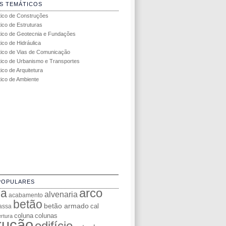
S TEMÁTICOS
tico de Construções
tico de Estruturas
tico de Geotecnia e Fundações
ico de Hidráulica
tico de Vias de Comunicação
tico de Urbanismo e Transportes
ico de Arquitetura
tico de Ambiente
POPULARES
da
arco
alvenaria
acabamento
betão
betão armado
cal
assa
coluna
colunas
rtura
rução
edifício