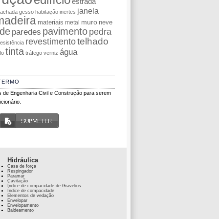
estrada
janela
fachada
gesso
habitação
inertes
madeira
muro
materiais
neve
metal
de
pavimento
pedra
paredes
telhado
revestimento
resistência
tinta
água
olo
tráfego
verniz
TERMO
 de Engenharia Civil e Construção para serem
cionário.
Hidráulica
Casa de força
Respingador
Paramar
Cavitação
Índice de compacidade de Gravelius
Índice de compacidade
Elementos de vedação
Envelopar
Envelopamento
Baldeamento