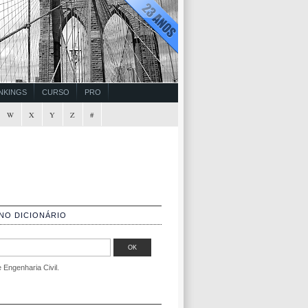
NKINGS
CURSO
PRO
W
X
Y
Z
#
NO DICIONÁRIO
Engenharia Civil.