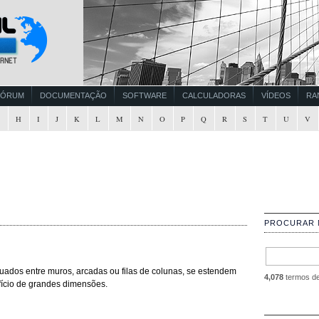
FÓRUM
DOCUMENTAÇÃO
SOFTWARE
CALCULADORAS
VÍDEOS
RA
G
H
I
J
K
L
M
N
O
P
Q
R
S
T
U
V
PROCURAR 
uados entre muros, arcadas ou filas de colunas, se estendem
4,078
termos de 
ifício de grandes dimensões.