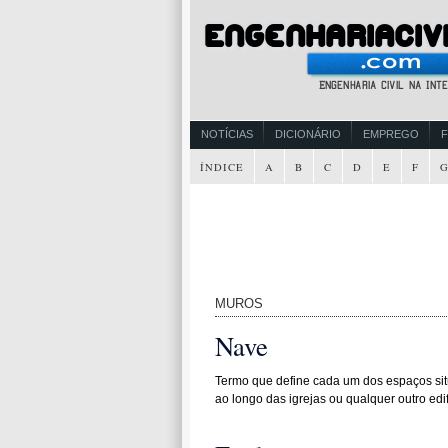
NOTÍCIAS
DICIONÁRIO
EMPREGO
ÍNDICE
A
B
C
D
E
F
MUROS
Nave
Termo que define cada um dos espaços sit
ao longo das igrejas ou qualquer outro ed