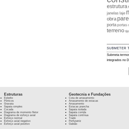
estrutura
janelas
laje
pare
obra
porta
portas
terreno
tij
SUBMETER 
Submeta termos
integrados no Di
Estruturas
Geotecnia e Fundações
Esbelto
Cota de arrasamento
Pórticos
Arrasamento de estacas
Gravata
Arrasamento
Sapata simples
Estacas prancha
Cocada
Sapata isolada
Diagrama de momento fletor
Sapata corrida
Diagrama de esforço axial
Sapata contínua
Esforço normal
Trado
Esforço axial negativo
Perfuratriz
Esforço axial positivo
Gabião