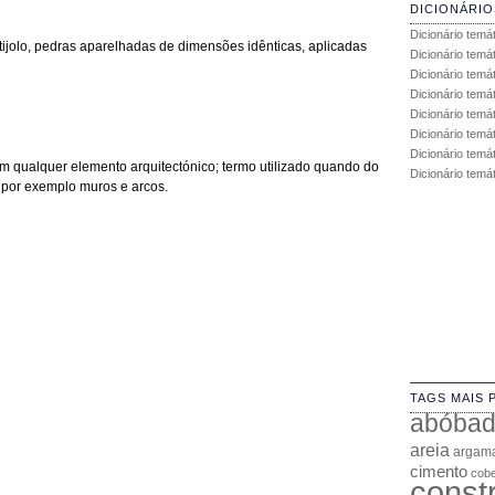
DICIONÁRIO
Dicionário temá
 tijolo, pedras aparelhadas de dimensões idênticas, aplicadas
Dicionário temá
Dicionário temá
Dicionário temát
Dicionário temá
Dicionário temá
Dicionário temát
m qualquer elemento arquitectónico; termo utilizado quando do
Dicionário temá
 por exemplo muros e arcos.
TAGS MAIS 
abóba
areia
argam
cimento
cobe
const