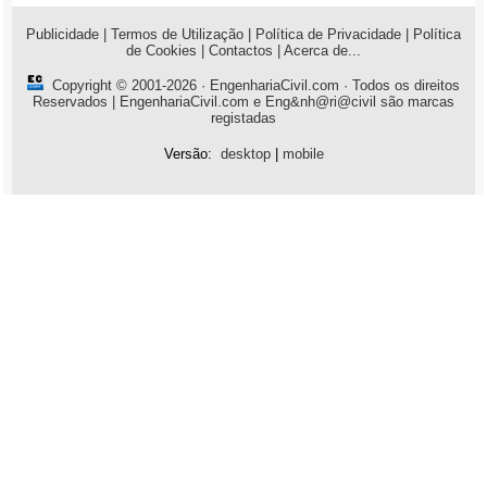
Publicidade
|
Termos de Utilização
|
Política de Privacidade
|
Política
de Cookies
|
Contactos
|
Acerca de...
Copyright © 2001-2026 ·
EngenhariaCivil.com
· Todos os direitos
Reservados | EngenhariaCivil.com e Eng&nh@ri@civil são marcas
registadas
Versão:
desktop
|
mobile