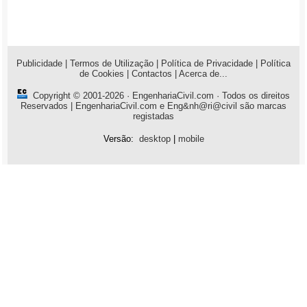
Publicidade
|
Termos de Utilização
|
Política de Privacidade
|
Política
de Cookies
|
Contactos
|
Acerca de...
Copyright © 2001-2026 ·
EngenhariaCivil.com
· Todos os direitos
Reservados | EngenhariaCivil.com e Eng&nh@ri@civil são marcas
registadas
Versão:
desktop
|
mobile