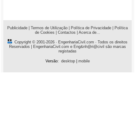
Publicidade
|
Termos de Utilização
|
Política de Privacidade
|
Política
de Cookies
|
Contactos
|
Acerca de...
Copyright © 2001-2026 ·
EngenhariaCivil.com
· Todos os direitos
Reservados | EngenhariaCivil.com e Eng&nh@ri@civil são marcas
registadas
Versão:
desktop
|
mobile