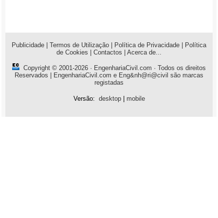
Publicidade
|
Termos de Utilização
|
Política de Privacidade
|
Política
de Cookies
|
Contactos
|
Acerca de...
Copyright © 2001-2026 ·
EngenhariaCivil.com
· Todos os direitos
Reservados | EngenhariaCivil.com e Eng&nh@ri@civil são marcas
registadas
Versão:
desktop
|
mobile