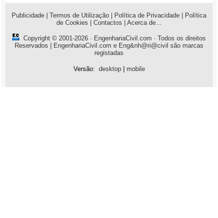
Publicidade
|
Termos de Utilização
|
Política de Privacidade
|
Política
de Cookies
|
Contactos
|
Acerca de...
Copyright © 2001-2026 ·
EngenhariaCivil.com
· Todos os direitos
Reservados | EngenhariaCivil.com e Eng&nh@ri@civil são marcas
registadas
Versão:
desktop
|
mobile