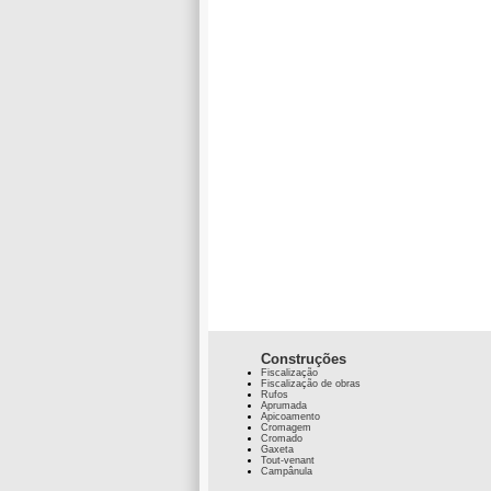
Construções
Fiscalização
Fiscalização de obras
Rufos
Aprumada
Apicoamento
Cromagem
Cromado
Gaxeta
Tout-venant
Campânula