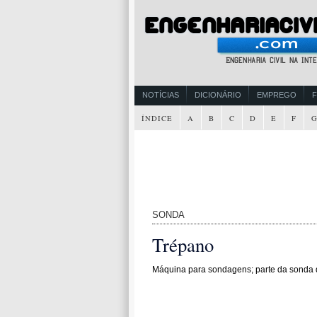
NOTÍCIAS
DICIONÁRIO
EMPREGO
ÍNDICE
A
B
C
D
E
F
SONDA
Trépano
Máquina para sondagens; parte da sonda q