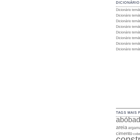
DICIONÁRIO
Dicionário temá
Dicionário temá
Dicionário temá
Dicionário temát
Dicionário temá
Dicionário temá
Dicionário temát
Dicionário temá
TAGS MAIS 
abóba
areia
argam
cimento
cobe
const