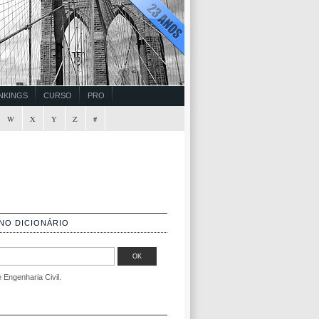
NKINGS
CURSO
PRO
W
X
Y
Z
#
NO DICIONÁRIO
Engenharia Civil.