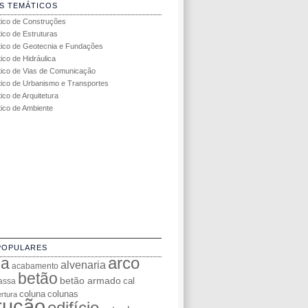
S TEMÁTICOS
tico de Construções
tico de Estruturas
tico de Geotecnia e Fundações
ico de Hidráulica
tico de Vias de Comunicação
tico de Urbanismo e Transportes
ico de Arquitetura
tico de Ambiente
POPULARES
da
arco
alvenaria
acabamento
betão
betão armado
cal
assa
coluna
colunas
rtura
rução
edifício