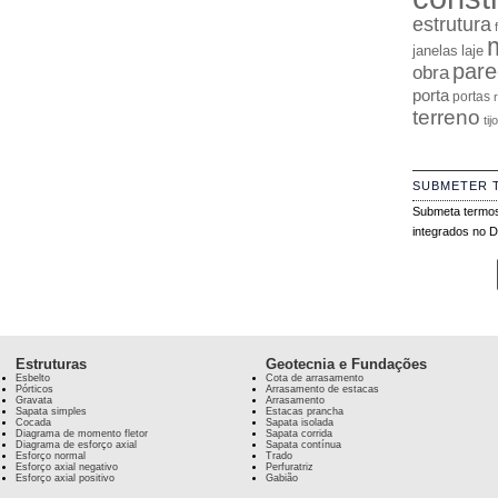
estrutura
janelas
laje
pare
obra
porta
portas
terreno
tij
SUBMETER 
Submeta termos
integrados no Di
Estruturas
Geotecnia e Fundações
Esbelto
Cota de arrasamento
Pórticos
Arrasamento de estacas
Gravata
Arrasamento
Sapata simples
Estacas prancha
Cocada
Sapata isolada
Diagrama de momento fletor
Sapata corrida
Diagrama de esforço axial
Sapata contínua
Esforço normal
Trado
Esforço axial negativo
Perfuratriz
Esforço axial positivo
Gabião