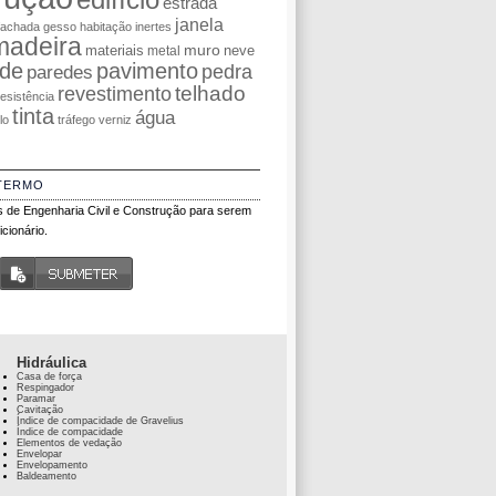
estrada
janela
fachada
gesso
habitação
inertes
madeira
muro
materiais
neve
metal
de
pavimento
pedra
paredes
telhado
revestimento
resistência
tinta
água
olo
tráfego
verniz
TERMO
 de Engenharia Civil e Construção para serem
cionário.
Hidráulica
Casa de força
Respingador
Paramar
Cavitação
Índice de compacidade de Gravelius
Índice de compacidade
Elementos de vedação
Envelopar
Envelopamento
Baldeamento