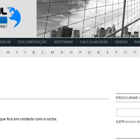
FÓRUM
DOCUMENTAÇÃO
SOFTWARE
CALCULADORAS
VÍDEOS
RA
G
H
I
J
K
L
M
N
O
P
Q
R
S
T
U
V
PROCURAR 
ue fica em contacto com a rocha.
4,078
termos de 