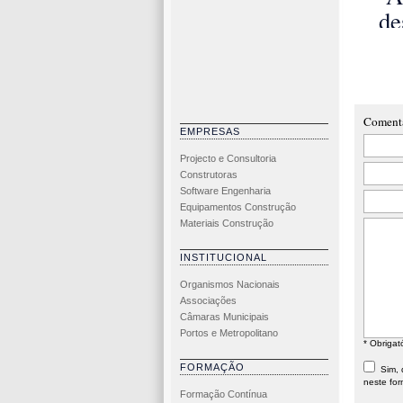
abo
de
Con
F
Exp
I
ASH
Coment
EMPRESAS
Projecto e Consultoria
Construtoras
Software Engenharia
Equipamentos Construção
Materiais Construção
INSTITUCIONAL
Organismos Nacionais
Associações
Câmaras Municipais
Portos e Metropolitano
* Obrigat
FORMAÇÃO
Sim, d
neste for
Formação Contínua