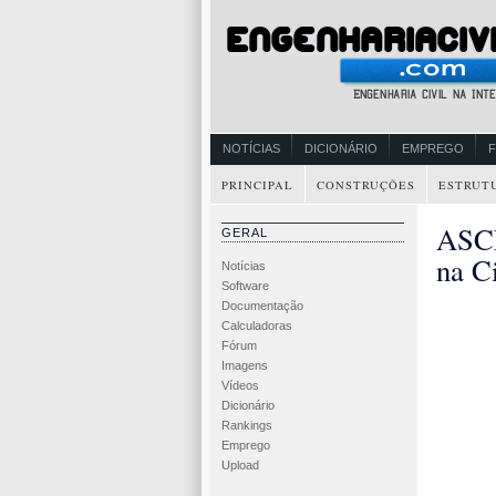
NOTÍCIAS
DICIONÁRIO
EMPREGO
PRINCIPAL
CONSTRUÇÕES
ESTRUT
ASCE
GERAL
na C
Notícias
Software
Documentação
Calculadoras
Fórum
Imagens
Vídeos
Dicionário
Rankings
Emprego
Upload