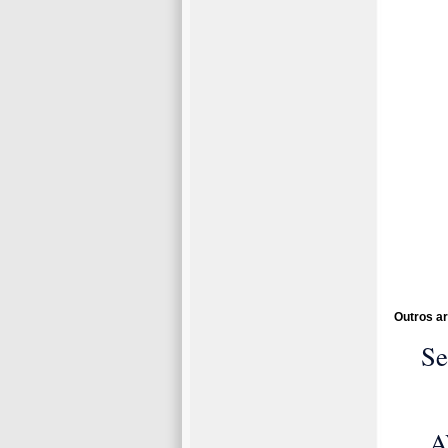
Outros ar
Se
san
A