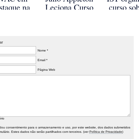
rdados em
curso da
abastecim
staque na
Leciona Curso
curso so
curso da
FUNDEC
abordada
ferência e
de Estruturas
modelaçã
UNDEC
curso do 
osição de
de Betão em
análise 
nverno da
Lisboa
sistemas
RAE 2018
adução e
ar
distribuiç
Nome *
água
Email *
Página Web
ório
ou consentimento para o armazenamento e uso, por este website, dos dados submetidos
mulário. Estes dados não serão partilhados com terceiros. (ver
Política de Privacidade
)