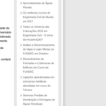
Aproveitamento de Águas
Pluviais
Os melhores cursos de
Engenharia Civil do Mundo
em 2017
Todos os números das
dade do
Colocações 2015 em
iversário
Engenharia Civil – O início
siderada
da recuperação?
mento.
Análise e Dimensionamento
 de
de Vigas e Lajes Mistas na
FUNDEC em Outubro
Revestimentos de
 contará
Fachadas e Coberturas de
Edifícios em Curso da
FUNDEC
Ligações aparafusadas em
estruturas metálicas
abordadas em curso do
Técnico
Sistemas Prediais de
Distribuição e Drenagem de
Águas Residuais