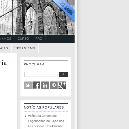
NKINGS
CURSO
PRO
AÇÃO
URBANISMO
ia
PROCURAR
NOTÍCIAS POPULARES
Vitória da Ordem dos
Engenheiros no Caso dos
Licenciados Pós-Bolonha