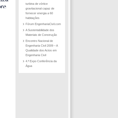
ento
bre
turbina de vórtice
gravitacional capaz de
s em
o e
fornecer energia a 60
IST
de
habitações
Fórum EngenhariaCivil.com
 de
A Sustentabilidade dos
 de
Materiais de Construção
ão de
Encontro Nacional de
Engenharia Civil 2009 – A
Qualidade dos Actos em
Engenharia Civil
4.ª Expo Conferência da
Água