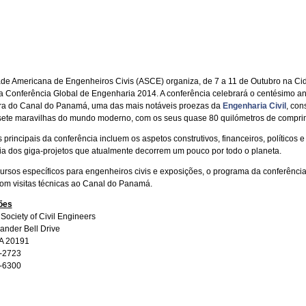
de Americana de Engenheiros Civis (ASCE) organiza, de 7 a 11 de Outubro na Ci
 Conferência Global de Engenharia 2014. A conferência celebrará o centésimo an
ra do Canal do Panamá, uma das mais notáveis proezas da
Engenharia Civil
, con
ete maravilhas do mundo moderno, com os seus quase 80 quilómetros de compri
 principais da conferência incluem os aspetos construtivos, financeiros, políticos e
a dos giga-projetos que atualmente decorrem um pouco por todo o planeta.
ursos específicos para engenheiros civis e exposições, o programa da conferência
m visitas técnicas ao Canal do Panamá.
ões
Society of Civil Engineers
ander Bell Drive
VA 20191
8-2723
5-6300