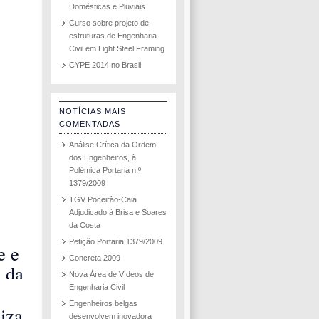
Domésticas e Pluviais
Curso sobre projeto de
estruturas de Engenharia
Civil em Light Steel Framing
CYPE 2014 no Brasil
NOTÍCIAS MAIS
COMENTADAS
Análise Crítica da Ordem
dos Engenheiros, à
Polémica Portaria n.º
1379/2009
TGV Poceirão-Caia
Adjudicado à Brisa e Soares
da Costa
Petição Portaria 1379/2009
e e
Concreta 2009
 da
Nova Área de Vídeos de
m
Engenharia Civil
Engenheiros belgas
 de
iza
desenvolvem inovadora