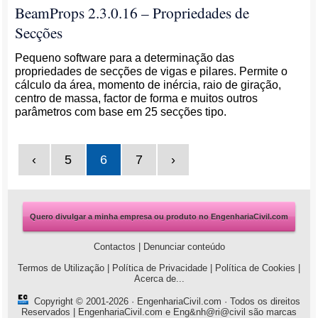
BeamProps 2.3.0.16 – Propriedades de
Secções
Pequeno software para a determinação das
propriedades de secções de vigas e pilares. Permite o
cálculo da área, momento de inércia, raio de giração,
centro de massa, factor de forma e muitos outros
parâmetros com base em 25 secções tipo.
‹
5
6
7
›
Quero divulgar a minha empresa ou produto no EngenhariaCivil.com
Contactos
|
Denunciar conteúdo
Termos de Utilização
|
Política de Privacidade
|
Política de Cookies
|
Acerca de...
Copyright © 2001-2026 ·
EngenhariaCivil.com
· Todos os direitos
Reservados | EngenhariaCivil.com e Eng&nh@ri@civil são marcas