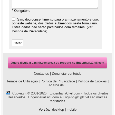
* Obrigatório
Sim, dou consentimento para o armazenamento e uso,
por este website, dos dados submetidos neste formulário.
Estes dados não serão partilhados com terceiros. (ver
Política de Privacidade
)
Quero divulgar a minha empresa ou produto no EngenhariaCivil.com
Contactos
|
Denunciar conteúdo
Termos de Utilização
|
Política de Privacidade
|
Política de Cookies
|
Acerca de...
Copyright © 2001-2026 ·
EngenhariaCivil.com
· Todos os direitos
Reservados | EngenhariaCivil.com e Eng&nh@ri@civil são marcas
registadas
Versão:
desktop
|
mobile