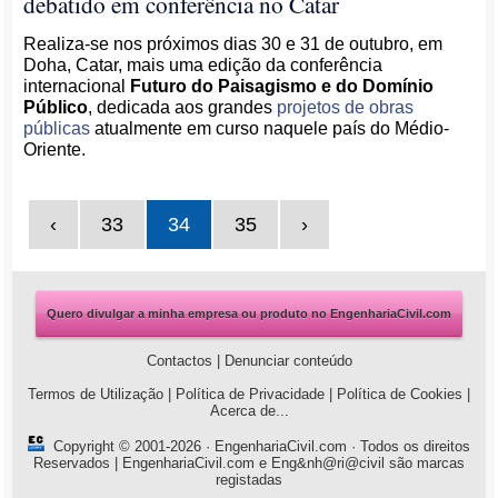
debatido em conferência no Catar
Realiza-se nos próximos dias 30 e 31 de outubro, em
Doha, Catar, mais uma edição da conferência
internacional
Futuro do Paisagismo e do Domínio
Público
, dedicada aos grandes
projetos de obras
públicas
atualmente em curso naquele país do Médio-
Oriente.
‹
33
34
35
›
Quero divulgar a minha empresa ou produto no EngenhariaCivil.com
Contactos
|
Denunciar conteúdo
Termos de Utilização
|
Política de Privacidade
|
Política de Cookies
|
Acerca de...
Copyright © 2001-2026 ·
EngenhariaCivil.com
· Todos os direitos
Reservados | EngenhariaCivil.com e Eng&nh@ri@civil são marcas
registadas