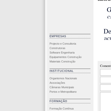
G
c
aba
da 
De
em
ac
EMPRESAS
F
Projecto e Consultoria
Construtoras
c
Software Engenharia
de
Equipamentos Construção
Materiais Construção
Coment
INSTITUCIONAL
Organismos Nacionais
Associações
Câmaras Municipais
Portos e Metropolitano
FORMAÇÃO
Formação Contínua