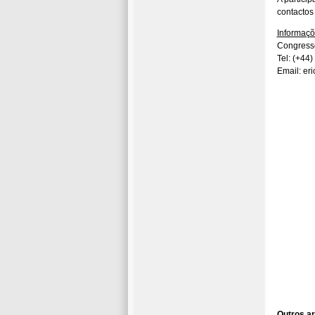
contactos 
Informaç
Congresso
Tel: (+44
Email: e
Outros ar