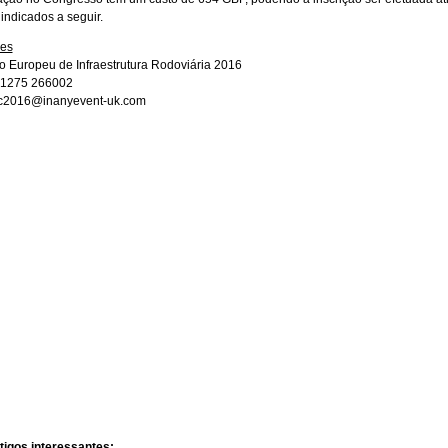
indicados a seguir.
ões
 Europeu de Infraestrutura Rodoviária 2016
) 1275 266002
ric2016@inanyevent-uk.com
tigos interessantes: