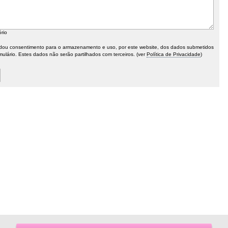
ório
ou consentimento para o armazenamento e uso, por este website, dos dados submetidos
mulário. Estes dados não serão partilhados com terceiros. (ver
Política de Privacidade
)