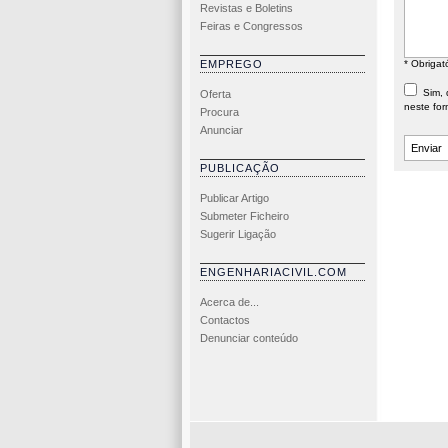
Revistas e Boletins
Feiras e Congressos
EMPREGO
* Obrigat
Sim, d
Oferta
neste for
Procura
Anunciar
PUBLICAÇÃO
Publicar Artigo
Submeter Ficheiro
Sugerir Ligação
ENGENHARIACIVIL.COM
Acerca de...
Contactos
Denunciar conteúdo