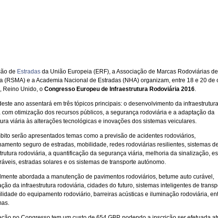
ção de
Estradas
da União Europeia (ERF), a Associação de Marcas Rodoviárias de
 (RSMA) e a Academia Nacional de Estradas (NHA) organizam, entre 18 e 20 de 
 Reino Unido, o
Congresso Europeu de Infraestrutura Rodoviária 2016
.
deste ano assentará em três tópicos principais: o desenvolvimento da infraestrutur
a com otimização dos recursos públicos, a segurança rodoviária e a adaptação da
tura viária às alterações tecnológicas e inovações dos sistemas veiculares.
ito serão apresentados temas como a previsão de acidentes rodoviários,
amento seguro de estradas, mobilidade, redes rodoviárias resilientes, sistemas d
trutura rodoviária, a quantificação da segurança viária, melhoria da sinalização, e
ráveis, estradas solares e os sistemas de transporte autónomo.
lmente abordada a manutenção de pavimentos rodoviários, betume auto curável,
ção da infraestrutura rodoviária, cidades do futuro, sistemas inteligentes de transp
ilidade do equipamento rodoviário, barreiras acústicas e iluminação rodoviária, en
mas.
pação no Congresso tem um custo de 654 GBP, podendo a inscrição ser efetuada at