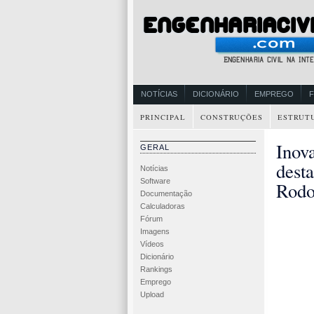
NOTÍCIAS
DICIONÁRIO
EMPREGO
PRINCIPAL
CONSTRUÇÕES
ESTRUT
Inov
GERAL
dest
Notícias
Software
Rodo
Documentação
Calculadoras
Fórum
Imagens
Vídeos
Dicionário
Rankings
Emprego
Upload