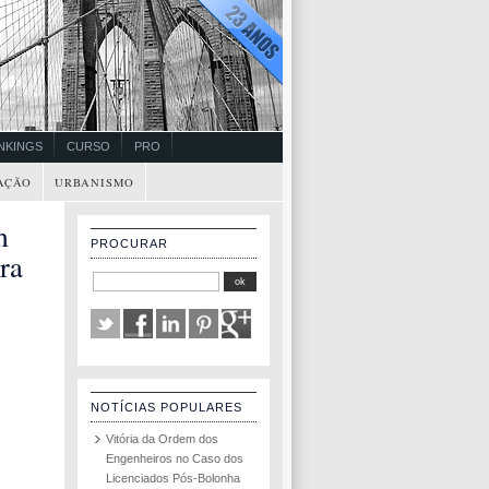
NKINGS
CURSO
PRO
AÇÃO
URBANISMO
m
PROCURAR
ra
NOTÍCIAS POPULARES
Vitória da Ordem dos
Engenheiros no Caso dos
Licenciados Pós-Bolonha