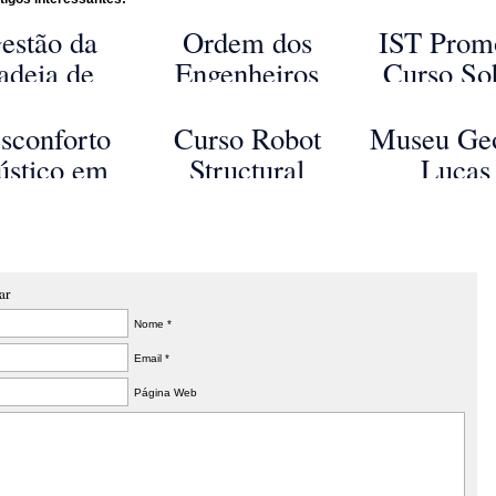
estão da
Ordem dos
IST Prom
adeia de
Engenheiros
Curso So
stecimento
organiza
Projeto Ur
construção
palestra sobre a
e Gestão
sconforto
Curso Robot
Museu Ge
 curso da
reabilitação de
Espaço Púb
ústico em
Structural
Lucas
UNDEC
locais
edifícios
Analysis
aprovado 
contaminados
orrentes
Professional
construçã
batido em
2016
Chicag
Coimbra
ar
Nome *
Email *
Página Web