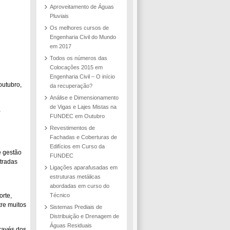
Aproveitamento de Águas
Pluviais
Os melhores cursos de
Engenharia Civil do Mundo
em 2017
Todos os números das
Colocações 2015 em
Engenharia Civil – O início
outubro,
da recuperação?
Análise e Dimensionamento
de Vigas e Lajes Mistas na
a
FUNDEC em Outubro
Revestimentos de
Fachadas e Coberturas de
Edifícios em Curso da
e gestão
FUNDEC
stradas
Ligações aparafusadas em
estruturas metálicas
abordadas em curso do
orte,
Técnico
tre muitos
Sistemas Prediais de
Distribuição e Drenagem de
Águas Residuais
ravés dos