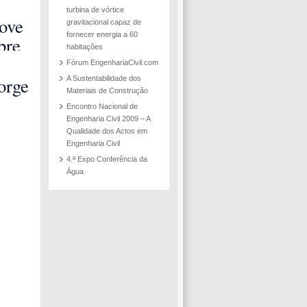
turbina de vórtice
ove
gravitacional capaz de
fornecer energia a 60
bre
habitações
bano
Fórum EngenhariaCivil.com
 do
orge
A Sustentabilidade dos
Materiais de Construção
lico
Encontro Nacional de
para
Engenharia Civil 2009 – A
Qualidade dos Actos em
o em
Engenharia Civil
o
4.ª Expo Conferência da
Água