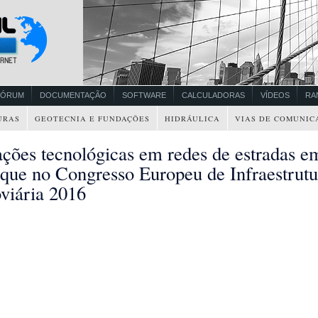
FÓRUM
DOCUMENTAÇÃO
SOFTWARE
CALCULADORAS
VÍDEOS
RA
URAS
GEOTECNIA E FUNDAÇÕES
HIDRÁULICA
VIAS DE COMUNIC
ações tecnológicas em redes de estradas e
aque no Congresso Europeu de Infraestrutu
viária 2016