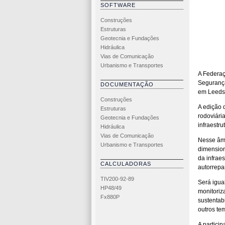
SOFTWARE
Construções
Estruturas
Geotecnia e Fundações
Hidráulica
Vias de Comunicação
Urbanismo e Transportes
A Federa
Segurança
DOCUMENTAÇÃO
em Leeds,
Construções
A edição 
Estruturas
rodoviári
Geotecnia e Fundações
infraestru
Hidráulica
Vias de Comunicação
Nesse âmb
Urbanismo e Transportes
dimension
da infraes
CALCULADORAS
autorrepa
TIV200-92-89
Será igua
HP48/49
monitoriza
Fx880P
sustentab
outros te
A partici