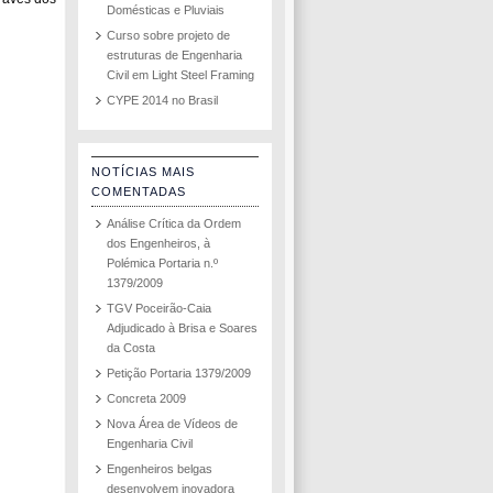
Domésticas e Pluviais
Curso sobre projeto de
estruturas de Engenharia
Civil em Light Steel Framing
CYPE 2014 no Brasil
NOTÍCIAS MAIS
COMENTADAS
Análise Crítica da Ordem
dos Engenheiros, à
Polémica Portaria n.º
1379/2009
TGV Poceirão-Caia
Adjudicado à Brisa e Soares
da Costa
Petição Portaria 1379/2009
Concreta 2009
Nova Área de Vídeos de
Engenharia Civil
Engenheiros belgas
desenvolvem inovadora