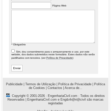
Página Web
* Obrigatório
Sim, dou consentimento para o armazenamento e uso, por este
website, dos dados submetidos neste formulário. Estes dados não serão
partilhados com terceiros. (ver
Política de Privacidade
)
Publicidade
|
Termos de Utilização
|
Política de Privacidade
|
Política
de Cookies
|
Contactos
|
Acerca de...
Copyright © 2001-2026 ·
EngenhariaCivil.com
· Todos os direitos
Reservados | EngenhariaCivil.com e Eng&nh@ri@civil são marcas
registadas