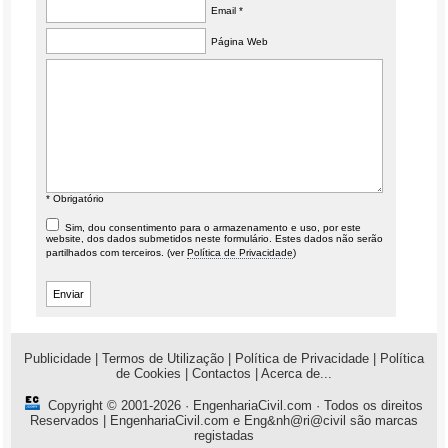
Email *
Página Web
* Obrigatório
Sim, dou consentimento para o armazenamento e uso, por este
website, dos dados submetidos neste formulário. Estes dados não serão
partilhados com terceiros. (ver
Política de Privacidade
)
Publicidade
|
Termos de Utilização
|
Política de Privacidade
|
Política
de Cookies
|
Contactos
|
Acerca de...
Copyright © 2001-2026 ·
EngenhariaCivil.com
· Todos os direitos
Reservados | EngenhariaCivil.com e Eng&nh@ri@civil são marcas
registadas