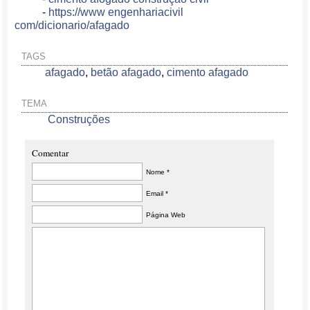
-
https://www engenhariacivil
com/dicionario/afagado
TAGS
afagado
,
betão afagado
,
cimento afagado
TEMA
Construções
Comentar
Nome *
Email *
Página Web