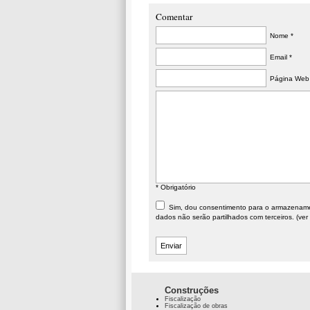
Comentar
Nome *
Email *
Página Web
* Obrigatório
Sim, dou consentimento para o armazenament
dados não serão partilhados com terceiros. (ver
Construções
Fiscalização
Fiscalização de obras