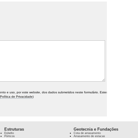
o e uso, por este website, dos dados submetidos neste formulário. Estes
Política de Privacidade
)
Estruturas
Geotecnia e Fundações
Esbelto
Cota de arrasamento
Pórticos
Arrasamento de estacas