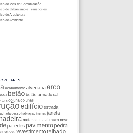
tico de Vias de Comunicação
tico de Urbanismo e Transportes
ico de Arquitetura
tico de Ambiente
POPULARES
da
arco
alvenaria
acabamento
betão
betão armado
cal
assa
coluna
colunas
rtura
rução
edifício
estrada
janela
fachada
gesso
habitação
inertes
madeira
muro
materiais
neve
metal
de
pavimento
pedra
paredes
telhado
revestimento
resistência