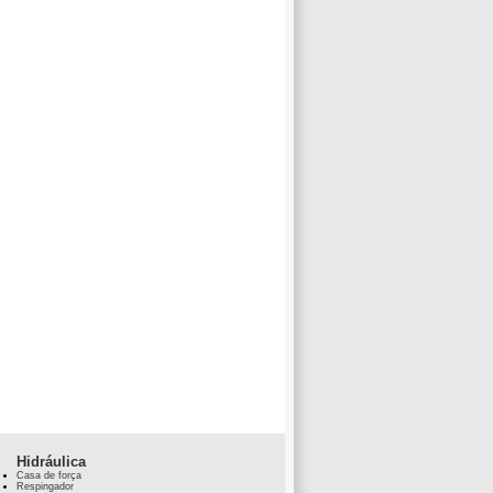
Hidráulica
Casa de força
Respingador