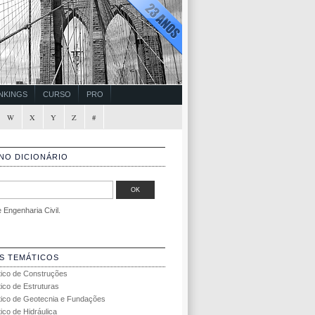
NKINGS
CURSO
PRO
W
X
Y
Z
#
NO DICIONÁRIO
Engenharia Civil.
S TEMÁTICOS
tico de Construções
tico de Estruturas
tico de Geotecnia e Fundações
ico de Hidráulica