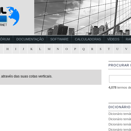
FÓRUM
DOCUMENTAÇÃO
SOFTWARE
CALCULADORAS
VÍDEOS
RA
G
H
I
J
K
L
M
N
O
P
Q
R
S
T
U
V
PROCURAR 
através das suas cotas verticais.
4,078
termos de 
DICIONÁRIO
Dicionário temá
Dicionário temá
Dicionário temá
Dicionário temát