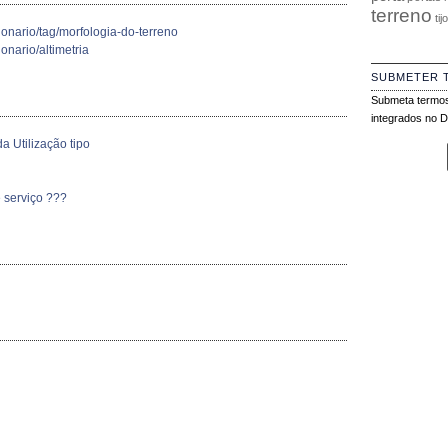
terreno
tij
ionario/tag/morfologia-do-terreno
onario/altimetria
SUBMETER 
Submeta termos
integrados no Di
a Utilização tipo
 serviço ???