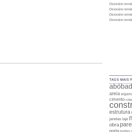
Dicionário temá
Dicionário temá
Dicionário temát
Dicionário temá
TAGS MAIS 
abóba
areia
argam
cimento
cobe
const
estrutura
janelas
laje
pare
obra
porta
portas