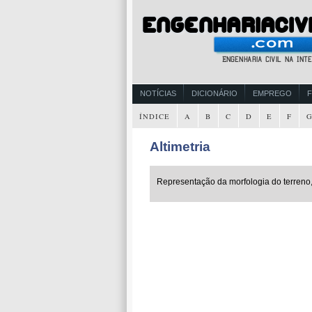
NOTÍCIAS
DICIONÁRIO
EMPREGO
ÍNDICE
A
B
C
D
E
F
Altimetria
Representação da morfologia do terreno, 