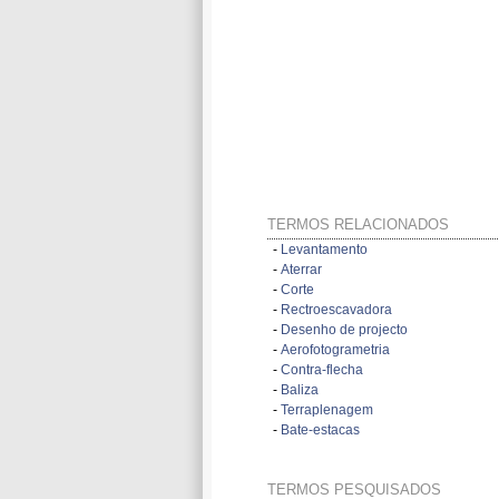
TERMOS RELACIONADOS
-
Levantamento
-
Aterrar
-
Corte
-
Rectroescavadora
-
Desenho de projecto
-
Aerofotogrametria
-
Contra-flecha
-
Baliza
-
Terraplenagem
-
Bate-estacas
TERMOS PESQUISADOS