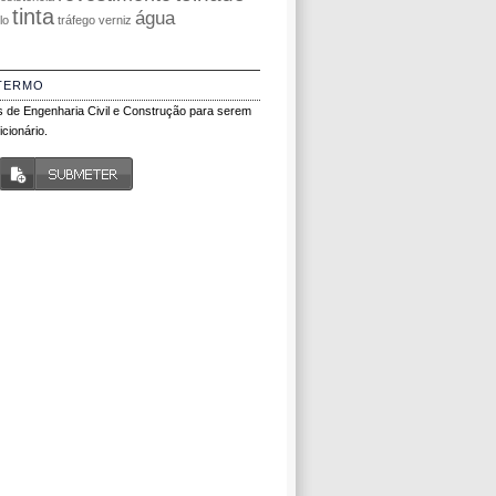
tinta
água
olo
tráfego
verniz
TERMO
 de Engenharia Civil e Construção para serem
cionário.