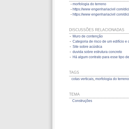
-
morfologia do terreno
-
https://www engenhariacivil com/dic
-
https://www engenhariacivil com/dici
DISCUSSÕES RELACIONADAS
-
Muro de contenção
-
Categoria de risco de um edifício e d
-
Site sobre acústica
-
duvida sobre estrutura concreto
-
Há algum contrato para esse tipo de
TAGS
cotas verticais
,
morfologia do terreno
TEMA
Construções