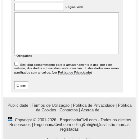
Página Web
* Obrigatório
Sim, dou consentimento para o armazenamento e uso, por este
website, dos dados submetidos neste formulário. Estes dados não serão
partilhados com terceiros. (ver
Política de Privacidade
)
Publicidade
|
Termos de Utilização
|
Política de Privacidade
|
Política
de Cookies
|
Contactos
|
Acerca de...
Copyright © 2001-2026 ·
EngenhariaCivil.com
· Todos os direitos
Reservados | EngenhariaCivil.com e Eng&nh@ri@civil são marcas
registadas