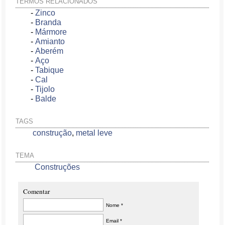
TERMOS RELACIONADOS
-
Zinco
-
Branda
-
Mármore
-
Amianto
-
Aberém
-
Aço
-
Tabique
-
Cal
-
Tijolo
-
Balde
TAGS
construção
,
metal leve
TEMA
Construções
Comentar
Nome *
Email *