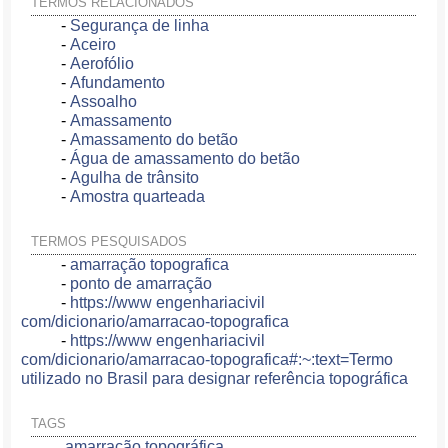
TERMOS RELACIONADOS
-
Segurança de linha
-
Aceiro
-
Aerofólio
-
Afundamento
-
Assoalho
-
Amassamento
-
Amassamento do betão
-
Água de amassamento do betão
-
Agulha de trânsito
-
Amostra quarteada
TERMOS PESQUISADOS
-
amarração topografica
-
ponto de amarração
-
https://www engenhariacivil
com/dicionario/amarracao-topografica
-
https://www engenhariacivil
com/dicionario/amarracao-topografica#:~:text=Termo
utilizado no Brasil para designar referência topográfica
TAGS
amarração topográfica