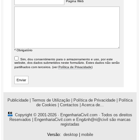
Página Web
* Obrigatório
Sim, dou consentimento para o armazenamento e uso, por este
website, dos dados submetidos neste formulário. Estes dados não serão
partilhados com terceiros. (ver
Política de Privacidade
)
Publicidade
|
Termos de Utilização
|
Política de Privacidade
|
Política
de Cookies
|
Contactos
|
Acerca de...
Copyright © 2001-2026 ·
EngenhariaCivil.com
· Todos os direitos
Reservados | EngenhariaCivil.com e Eng&nh@ri@civil são marcas
registadas
Versão:
desktop
|
mobile