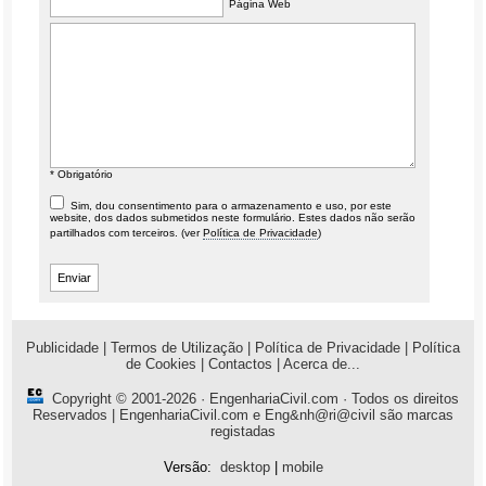
Página Web
* Obrigatório
Sim, dou consentimento para o armazenamento e uso, por este
website, dos dados submetidos neste formulário. Estes dados não serão
partilhados com terceiros. (ver
Política de Privacidade
)
Publicidade
|
Termos de Utilização
|
Política de Privacidade
|
Política
de Cookies
|
Contactos
|
Acerca de...
Copyright © 2001-2026 ·
EngenhariaCivil.com
· Todos os direitos
Reservados | EngenhariaCivil.com e Eng&nh@ri@civil são marcas
registadas
Versão:
desktop
|
mobile