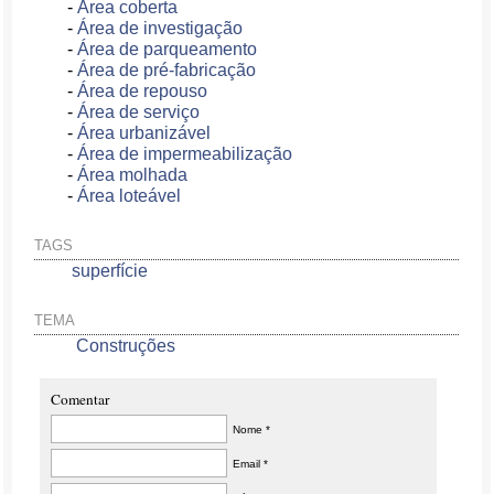
-
Área coberta
-
Área de investigação
-
Área de parqueamento
-
Área de pré-fabricação
-
Área de repouso
-
Área de serviço
-
Área urbanizável
-
Área de impermeabilização
-
Área molhada
-
Área loteável
TAGS
superfície
TEMA
Construções
Comentar
Nome *
Email *