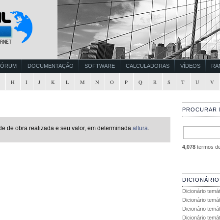
FÓRUM
DOCUMENTAÇÃO
SOFTWARE
CALCULADORAS
VÍDEOS
RA
G
H
I
J
K
L
M
N
O
P
Q
R
S
T
U
V
PROCURAR 
e de obra realizada e seu valor, em determinada
altura
.
4,078
termos de 
DICIONÁRIO
Dicionário temá
Dicionário temá
Dicionário temá
Dicionário temát