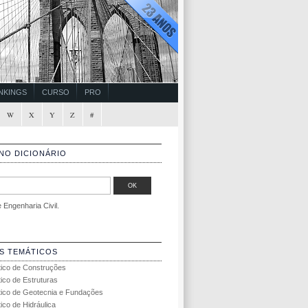
NKINGS
CURSO
PRO
W
X
Y
Z
#
NO DICIONÁRIO
Engenharia Civil.
S TEMÁTICOS
tico de Construções
tico de Estruturas
tico de Geotecnia e Fundações
ico de Hidráulica