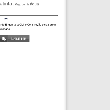
tinta
água
olo
tráfego
verniz
TERMO
 de Engenharia Civil e Construção para serem
cionário.