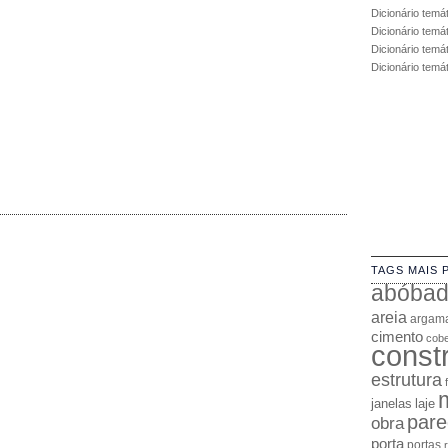
Dicionário temá
Dicionário temá
Dicionário temát
Dicionário temá
TAGS MAIS 
abóba
areia
argam
cimento
cobe
const
estrutura
janelas
laje
pare
obra
porta
portas