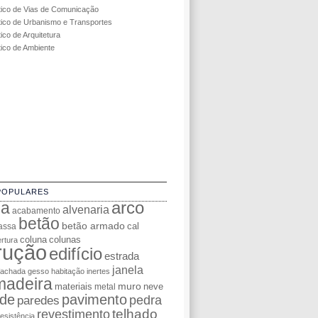
tico de Vias de Comunicação
tico de Urbanismo e Transportes
ico de Arquitetura
tico de Ambiente
POPULARES
da
arco
alvenaria
acabamento
betão
betão armado
cal
assa
coluna
colunas
rtura
rução
edifício
estrada
janela
fachada
gesso
habitação
inertes
madeira
muro
materiais
neve
metal
de
pavimento
pedra
paredes
telhado
revestimento
resistência