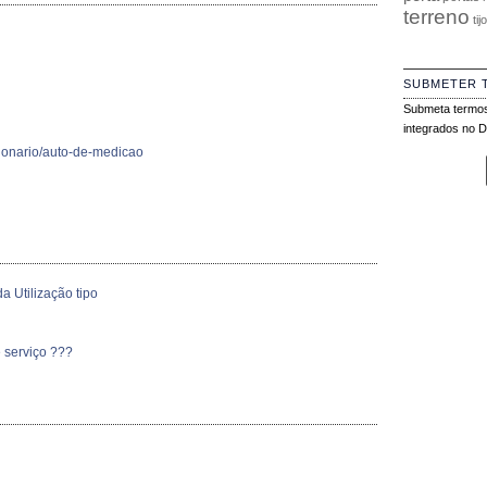
terreno
tij
SUBMETER 
Submeta termos
integrados no Di
cionario/auto-de-medicao
a Utilização tipo
 serviço ???