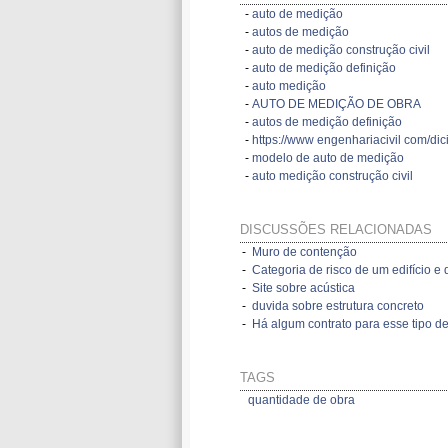
-
auto de medição
-
autos de medição
-
auto de medição construção civil
-
auto de medição definição
-
auto medição
-
AUTO DE MEDIÇÃO DE OBRA
-
autos de medição definição
-
https://www engenhariacivil com/di
-
modelo de auto de medição
-
auto medição construção civil
DISCUSSÕES RELACIONADAS
-
Muro de contenção
-
Categoria de risco de um edifício e d
-
Site sobre acústica
-
duvida sobre estrutura concreto
-
Há algum contrato para esse tipo de
TAGS
quantidade de obra