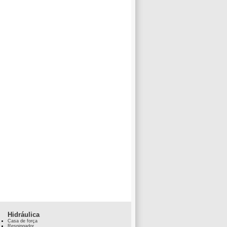
Hidráulica
Casa de força
Respingador