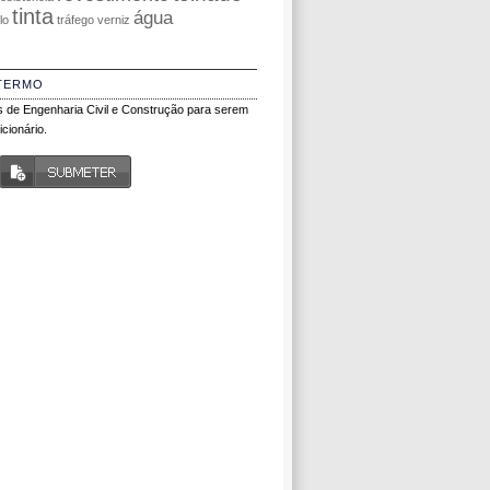
tinta
água
olo
tráfego
verniz
TERMO
 de Engenharia Civil e Construção para serem
cionário.