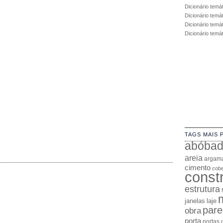
Dicionário temá
Dicionário temá
Dicionário temát
Dicionário temá
TAGS MAIS 
abóba
areia
argam
cimento
cobe
const
estrutura
janelas
laje
pare
obra
porta
portas