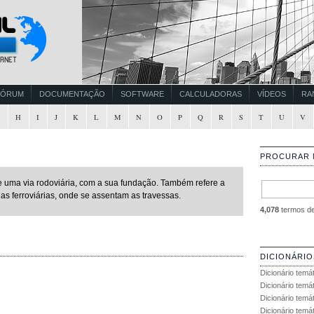
FÓRUM
DOCUMENTAÇÃO
SOFTWARE
CALCULADORAS
VÍDEOS
RA
G
H
I
J
K
L
M
N
O
P
Q
R
S
T
U
V
PROCURAR 
 uma via rodoviária, com a sua fundação. Também refere a
as ferroviárias, onde se assentam as travessas.
4,078
termos de 
DICIONÁRIO
Dicionário temá
Dicionário temá
Dicionário temá
Dicionário temát