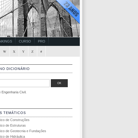
NKINGS
CURSO
PRO
W
X
Y
Z
#
NO DICIONÁRIO
Engenharia Civil.
S TEMÁTICOS
tico de Construções
tico de Estruturas
tico de Geotecnia e Fundações
ico de Hidráulica