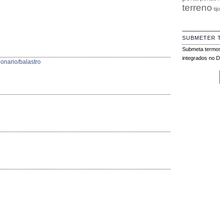
terreno
tij
SUBMETER 
Submeta termos
integrados no Di
ionario/balastro