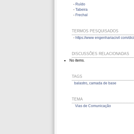
-
Ruído
-
Tabeira
-
Frechal
TERMOS PESQUISADOS
-
https://www engenhariacivil com/dic
DISCUSSÕES RELACIONADAS
No items.
TAGS
balastro
,
camada de base
TEMA
Vias de Comunicação