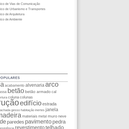
tico de Vias de Comunicação
tico de Urbanismo e Transportes
ico de Arquitetura
tico de Ambiente
POPULARES
da
arco
alvenaria
acabamento
betão
betão armado
cal
assa
coluna
colunas
rtura
rução
edifício
estrada
janela
fachada
gesso
habitação
inertes
madeira
muro
materiais
neve
metal
de
pavimento
pedra
paredes
telhado
revestimento
resistência