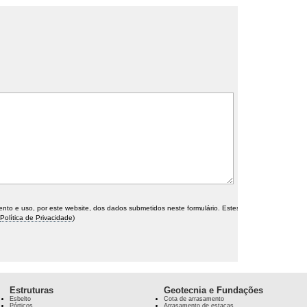
o e uso, por este website, dos dados submetidos neste formulário. Estes
Política de Privacidade
)
Estruturas
Geotecnia e Fundações
Esbelto
Cota de arrasamento
Pórticos
Arrasamento de estacas