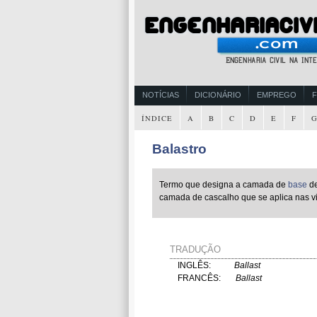
NOTÍCIAS
DICIONÁRIO
EMPREGO
ÍNDICE
A
B
C
D
E
F
Balastro
Termo que designa a camada de
base
de
camada de cascalho que se aplica nas vi
TRADUÇÃO
INGLÊS:
Ballast
FRANCÊS:
Ballast