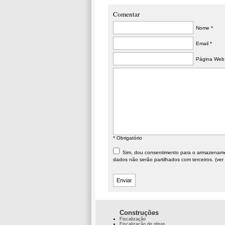
Comentar
Nome *
Email *
Página Web
* Obrigatório
Sim, dou consentimento para o armazenament
dados não serão partilhados com terceiros. (ver
Construções
Fiscalização
Fiscalização de obras