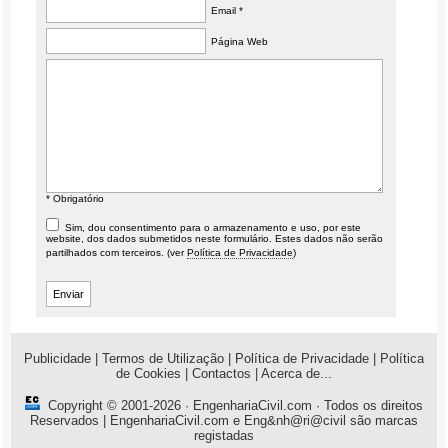
Email *
Página Web
* Obrigatório
Sim, dou consentimento para o armazenamento e uso, por este
website, dos dados submetidos neste formulário. Estes dados não serão
partilhados com terceiros. (ver
Política de Privacidade
)
Publicidade
|
Termos de Utilização
|
Política de Privacidade
|
Política
de Cookies
|
Contactos
|
Acerca de...
Copyright © 2001-2026 ·
EngenhariaCivil.com
· Todos os direitos
Reservados | EngenhariaCivil.com e Eng&nh@ri@civil são marcas
registadas