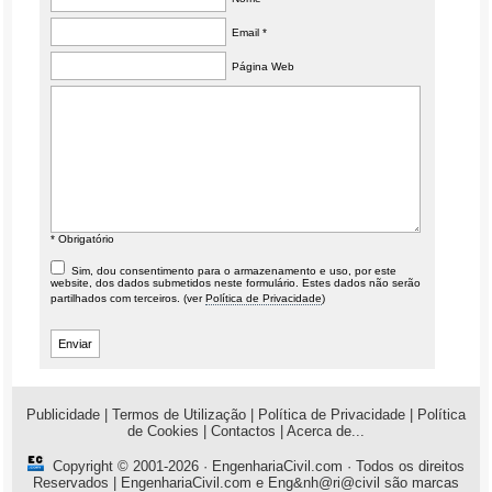
Email *
Página Web
* Obrigatório
Sim, dou consentimento para o armazenamento e uso, por este
website, dos dados submetidos neste formulário. Estes dados não serão
partilhados com terceiros. (ver
Política de Privacidade
)
Publicidade
|
Termos de Utilização
|
Política de Privacidade
|
Política
de Cookies
|
Contactos
|
Acerca de...
Copyright © 2001-2026 ·
EngenhariaCivil.com
· Todos os direitos
Reservados | EngenhariaCivil.com e Eng&nh@ri@civil são marcas