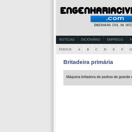
NOTÍCIAS
DICIONÁRIO
EMPREGO
ÍNDICE
A
B
C
D
E
F
Britadeira primária
Máquina britadora de pedras de grande