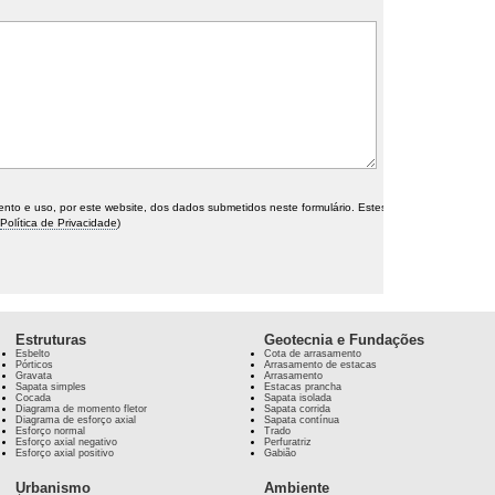
o e uso, por este website, dos dados submetidos neste formulário. Estes
Política de Privacidade
)
Estruturas
Geotecnia e Fundações
Esbelto
Cota de arrasamento
Pórticos
Arrasamento de estacas
Gravata
Arrasamento
Sapata simples
Estacas prancha
Cocada
Sapata isolada
Diagrama de momento fletor
Sapata corrida
Diagrama de esforço axial
Sapata contínua
Esforço normal
Trado
Esforço axial negativo
Perfuratriz
Esforço axial positivo
Gabião
Urbanismo
Ambiente