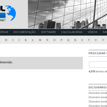
FÓRUM
DOCUMENTAÇÃO
SOFTWARE
CALCULADORAS
VÍDEOS
RA
G
H
I
J
K
L
M
N
O
P
Q
R
S
T
U
V
PROCURAR 
 dimensão.
4,078
termos de 
DICIONÁRIO
Dicionário temá
Dicionário temá
Dicionário temá
Dicionário temát