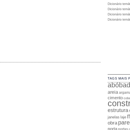
Dicionário temá
Dicionário temá
Dicionário temát
Dicionário temá
TAGS MAIS 
abóba
areia
argam
cimento
cobe
const
estrutura
janelas
laje
pare
obra
porta
portas