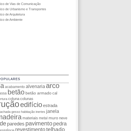
tico de Vias de Comunicação
tico de Urbanismo e Transportes
ico de Arquitetura
tico de Ambiente
POPULARES
da
arco
alvenaria
acabamento
betão
betão armado
cal
assa
coluna
colunas
rtura
rução
edifício
estrada
janela
fachada
gesso
habitação
inertes
madeira
muro
materiais
neve
metal
de
pavimento
pedra
paredes
telhado
revestimento
resistência