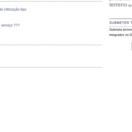
terreno
tij
a Utilização tipo
SUBMETER 
 serviço ???
Submeta termos
integrados no Di