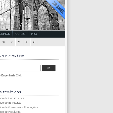
NKINGS
CURSO
PRO
W
X
Y
Z
#
NO DICIONÁRIO
Engenharia Civil.
S TEMÁTICOS
tico de Construções
tico de Estruturas
tico de Geotecnia e Fundações
ico de Hidráulica