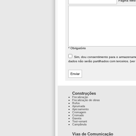
Página Web
* Obrigatório
Sim, dou consentimento para o armazenament
dados não serão partilhados com terceiros. (ver
Construções
Fiscalização
Fiscalização de obras
Rufos
Aprumada
Apicoamento
Cromagem
Cromado
Gaxeta
Tout-venant
Campânula
Vias de Comunicação