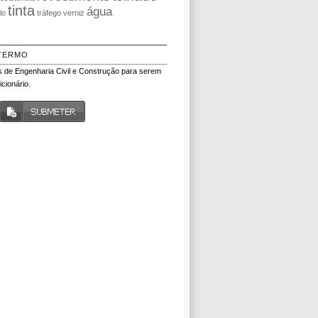
tinta
água
olo
tráfego
verniz
TERMO
 de Engenharia Civil e Construção para serem
cionário.