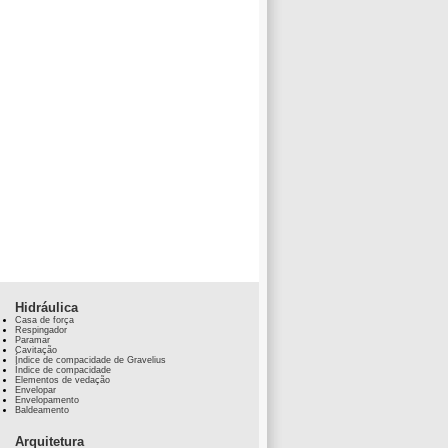
Hidráulica
Casa de força
Respingador
Paramar
Cavitação
Índice de compacidade de Gravelius
Índice de compacidade
Elementos de vedação
Envelopar
Envelopamento
Baldeamento
Arquitetura