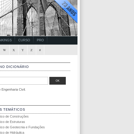
NKINGS
CURSO
PRO
W
X
Y
Z
#
NO DICIONÁRIO
Engenharia Civil.
S TEMÁTICOS
tico de Construções
tico de Estruturas
tico de Geotecnia e Fundações
ico de Hidráulica