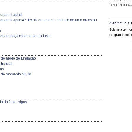
terreno
tij
onario/capitel
ionario/capitel#:~:text=Coroamento do fuste de uma arcos ou
SUBMETER 
Submeta termos
a
integrados no Di
ionario/tag/coroamento-do-fuste
o de apoio de fundação
trutural
tos
i e de momento Mj,Rd
o do fuste
,
vigas