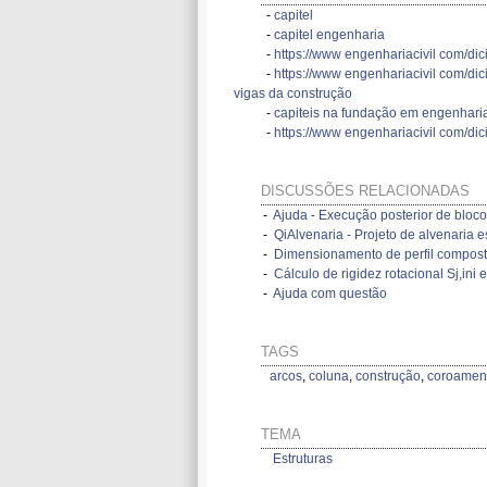
-
capitel
-
capitel engenharia
-
https://www engenhariacivil com/dici
-
https://www engenhariacivil com/dic
vigas da construção
-
capiteis na fundação em engenhari
-
https://www engenhariacivil com/dic
DISCUSSÕES RELACIONADAS
-
Ajuda - Execução posterior de bloc
-
QiAlvenaria - Projeto de alvenaria es
-
Dimensionamento de perfil compos
-
Cálculo de rigidez rotacional Sj,in
-
Ajuda com questão
TAGS
arcos
,
coluna
,
construção
,
coroament
TEMA
Estruturas