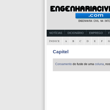
NOTÍCIAS
DICIONÁRIO
EMPREGO
ÍNDICE
A
B
C
D
E
F
Capitel
Coroamento
do fuste de uma
coluna
, no