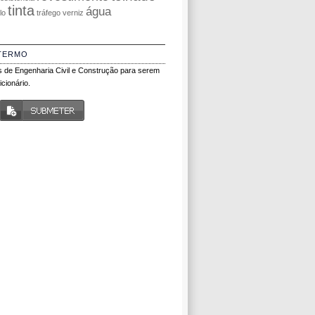
tinta
água
olo
tráfego
verniz
TERMO
 de Engenharia Civil e Construção para serem
cionário.