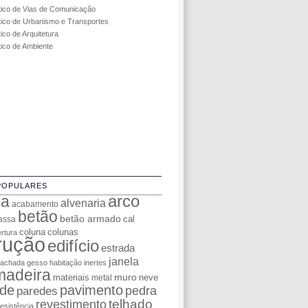
tico de Vias de Comunicação
tico de Urbanismo e Transportes
ico de Arquitetura
tico de Ambiente
POPULARES
da
arco
alvenaria
acabamento
betão
betão armado
cal
assa
coluna
colunas
rtura
rução
edifício
estrada
janela
fachada
gesso
habitação
inertes
madeira
muro
materiais
neve
metal
de
pavimento
pedra
paredes
telhado
revestimento
resistência