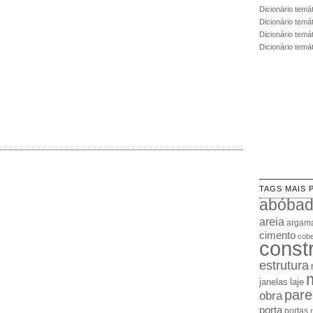
Dicionário temá
Dicionário temá
Dicionário temát
Dicionário temá
TAGS MAIS 
abóba
areia
argam
cimento
cobe
const
estrutura
janelas
laje
pare
obra
porta
portas