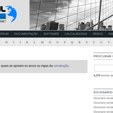
FÓRUM
DOCUMENTAÇÃO
SOFTWARE
CALCULADORAS
VÍDEOS
RA
G
H
I
J
K
L
M
N
O
P
Q
R
S
T
U
V
PROCURAR 
s quais se apoiam os arcos ou vigas da
construção
.
4,078
termos de 
DICIONÁRIO
Dicionário temá
Dicionário temá
Dicionário temá
Dicionário temát