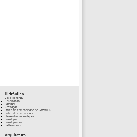
Hidráulica
Casa de força
Respingador
Paramar
Cavitação
Índice de compacidade de Gravelius
Índice de compacidade
Elementos de vedação
Envelopar
Envelopamento
Baldeamento
Arquitetura