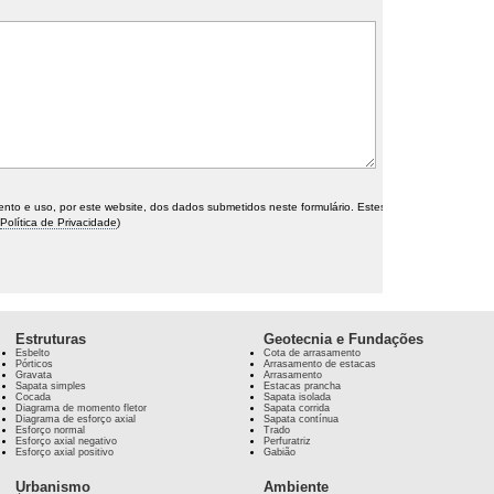
o e uso, por este website, dos dados submetidos neste formulário. Estes
Política de Privacidade
)
Estruturas
Geotecnia e Fundações
Esbelto
Cota de arrasamento
Pórticos
Arrasamento de estacas
Gravata
Arrasamento
Sapata simples
Estacas prancha
Cocada
Sapata isolada
Diagrama de momento fletor
Sapata corrida
Diagrama de esforço axial
Sapata contínua
Esforço normal
Trado
Esforço axial negativo
Perfuratriz
Esforço axial positivo
Gabião
Urbanismo
Ambiente