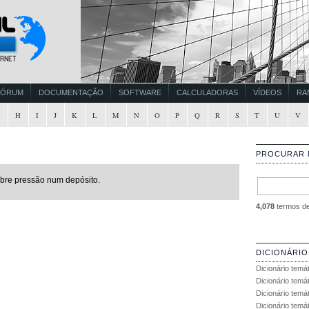
FÓRUM
DOCUMENTAÇÃO
SOFTWARE
CALCULADORAS
VÍDEOS
RA
G
H
I
J
K
L
M
N
O
P
Q
R
S
T
U
V
PROCURAR 
obre pressão num depósito.
4,078
termos de 
DICIONÁRIO
Dicionário temá
Dicionário temá
Dicionário temá
Dicionário temát