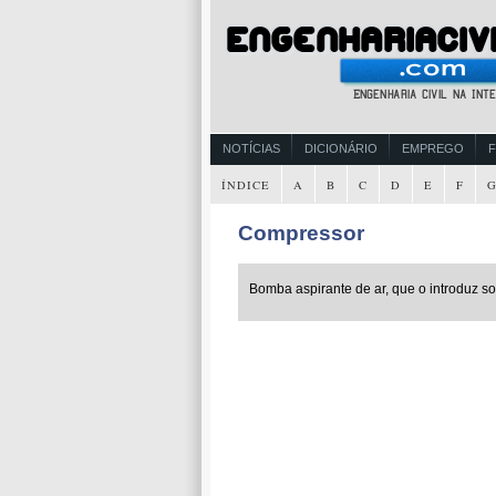
NOTÍCIAS
DICIONÁRIO
EMPREGO
ÍNDICE
A
B
C
D
E
F
Compressor
Bomba aspirante de ar, que o introduz s