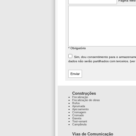
Página Web
* Obrigatório
Sim, dou consentimento para o armazenament
dados não serão partilhados com terceiros. (ver
Construções
Fiscalização
Fiscalização de obras
Rufos
Aprumada
Apicoamento
Cromagem
Cromado
Gaxeta
Tout-venant
Campânula
Vias de Comunicação