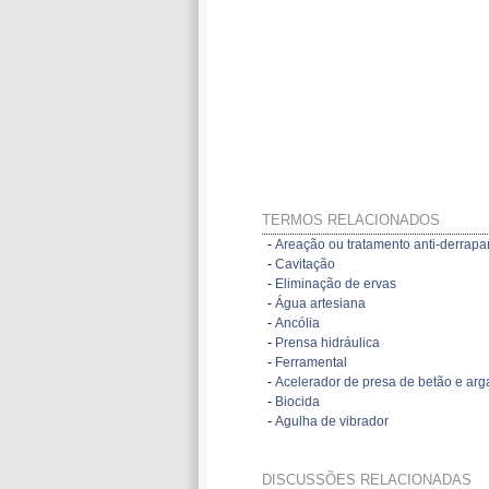
TERMOS RELACIONADOS
-
Areação ou tratamento anti-derrapa
-
Cavitação
-
Eliminação de ervas
-
Água artesiana
-
Ancólia
-
Prensa hidráulica
-
Ferramental
-
Acelerador de presa de betão e ar
-
Biocida
-
Agulha de vibrador
DISCUSSÕES RELACIONADAS