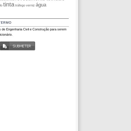
tinta
água
olo
tráfego
verniz
TERMO
 de Engenharia Civil e Construção para serem
cionário.