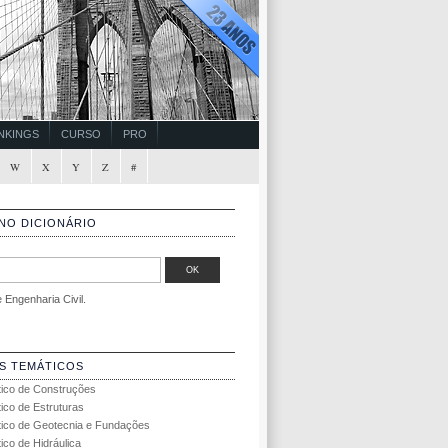
NKINGS
CURSO
PRO
W
X
Y
Z
#
NO DICIONÁRIO
Engenharia Civil.
S TEMÁTICOS
tico de Construções
tico de Estruturas
tico de Geotecnia e Fundações
ico de Hidráulica