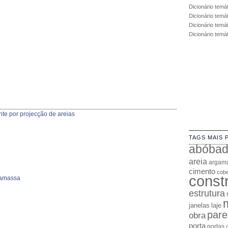
Dicionário temá
Dicionário temá
Dicionário temát
Dicionário temá
nte por projecção de areias
TAGS MAIS 
abóba
areia
argam
cimento
cobe
const
gamassa
estrutura
janelas
laje
pare
obra
porta
portas