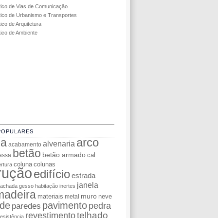
tico de Vias de Comunicação
tico de Urbanismo e Transportes
ico de Arquitetura
tico de Ambiente
POPULARES
da
arco
alvenaria
acabamento
betão
betão armado
cal
assa
coluna
colunas
rtura
rução
edifício
estrada
janela
fachada
gesso
habitação
inertes
madeira
muro
materiais
neve
metal
de
pavimento
pedra
paredes
telhado
revestimento
resistência