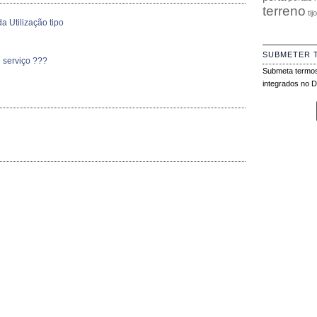
terreno
tij
a Utilização tipo
SUBMETER 
 serviço ???
Submeta termos
integrados no Di