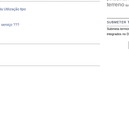
terreno
tij
a Utilização tipo
SUBMETER 
 serviço ???
Submeta termos
integrados no Di