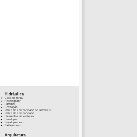
Hidráulica
Casa de força
Respingador
Paramar
Cavitação
Índice de compacidade de Gravelius
Índice de compacidade
Elementos de vedação
Envelopar
Envelopamento
Baldeamento
Arquitetura