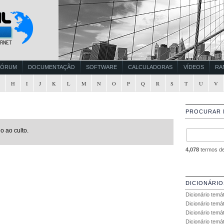
FÓRUM
DOCUMENTAÇÃO
SOFTWARE
CALCULADORAS
VÍDEOS
RA
G
H
I
J
K
L
M
N
O
P
Q
R
S
T
U
V
PROCURAR 
o ao culto.
4,078
termos de 
DICIONÁRIO
Dicionário temá
Dicionário temá
Dicionário temá
Dicionário temát