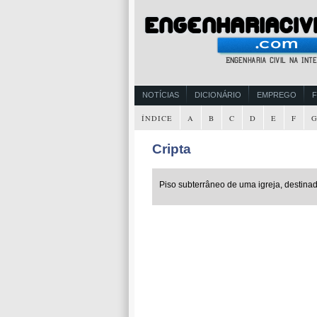
NOTÍCIAS
DICIONÁRIO
EMPREGO
ÍNDICE
A
B
C
D
E
F
Cripta
Piso subterrâneo de uma igreja, destinad