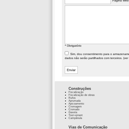
Página Web
* Obrigatório
Sim, dou consentimento para o armazenament
dados não serão partilhados com terceiros. (ver
Construções
Fiscalização
Fiscalização de obras
Rufos
Aprumada
Apicoamento
Cromagem
Cromado
Gaxeta
Tout-venant
Campânula
Vias de Comunicação