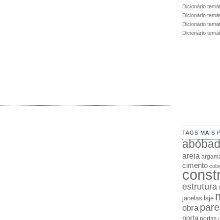
Dicionário temá
Dicionário temá
Dicionário temát
Dicionário temá
TAGS MAIS 
abóba
areia
argam
cimento
cobe
const
estrutura
janelas
laje
pare
obra
porta
portas