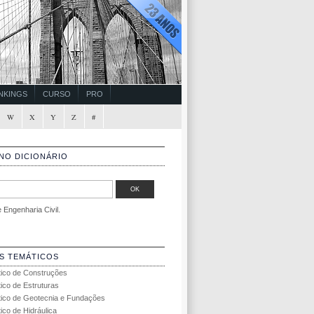
NKINGS
CURSO
PRO
W
X
Y
Z
#
NO DICIONÁRIO
Engenharia Civil.
S TEMÁTICOS
tico de Construções
tico de Estruturas
tico de Geotecnia e Fundações
ico de Hidráulica