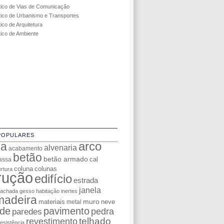
tico de Vias de Comunicação
tico de Urbanismo e Transportes
ico de Arquitetura
tico de Ambiente
POPULARES
da
arco
alvenaria
acabamento
betão
betão armado
cal
assa
coluna
colunas
rtura
rução
edifício
estrada
janela
fachada
gesso
habitação
inertes
madeira
muro
materiais
neve
metal
de
pavimento
pedra
paredes
telhado
revestimento
resistência