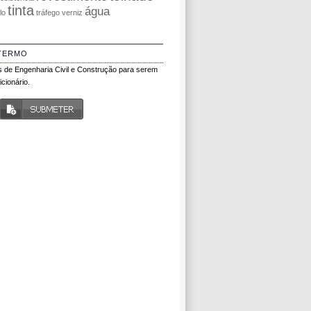
tinta
água
olo
tráfego
verniz
TERMO
 de Engenharia Civil e Construção para serem
cionário.