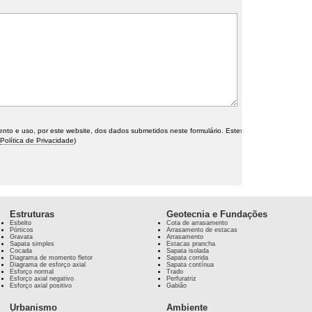
o e uso, por este website, dos dados submetidos neste formulário. Estes
Política de Privacidade
)
Estruturas
Geotecnia e Fundações
Esbelto
Cota de arrasamento
Pórticos
Arrasamento de estacas
Gravata
Arrasamento
Sapata simples
Estacas prancha
Cocada
Sapata isolada
Diagrama de momento fletor
Sapata corrida
Diagrama de esforço axial
Sapata contínua
Esforço normal
Trado
Esforço axial negativo
Perfuratriz
Esforço axial positivo
Gabião
Urbanismo
Ambiente