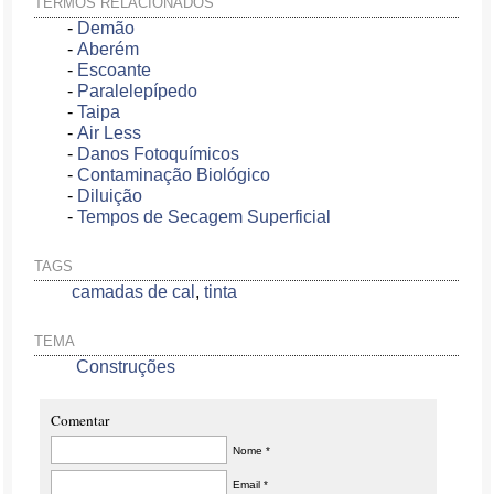
TERMOS RELACIONADOS
-
Demão
-
Aberém
-
Escoante
-
Paralelepípedo
-
Taipa
-
Air Less
-
Danos Fotoquímicos
-
Contaminação Biológico
-
Diluição
-
Tempos de Secagem Superficial
TAGS
camadas de cal
,
tinta
TEMA
Construções
Comentar
Nome *
Email *