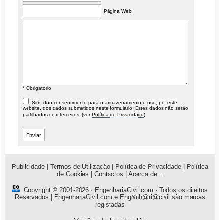
Página Web
* Obrigatório
Sim, dou consentimento para o armazenamento e uso, por este
website, dos dados submetidos neste formulário. Estes dados não serão
partilhados com terceiros. (ver
Política de Privacidade
)
Publicidade
|
Termos de Utilização
|
Política de Privacidade
|
Política
de Cookies
|
Contactos
|
Acerca de...
Copyright © 2001-2026 ·
EngenhariaCivil.com
· Todos os direitos
Reservados | EngenhariaCivil.com e Eng&nh@ri@civil são marcas
registadas