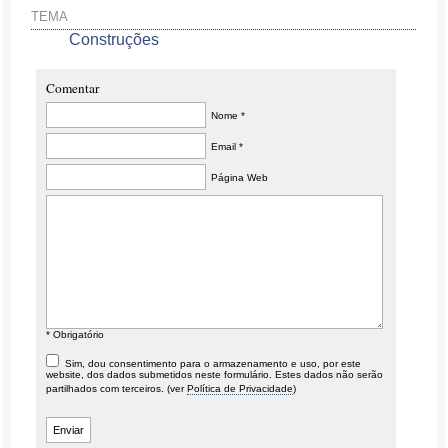
TEMA
Construções
Comentar
Nome *
Email *
Página Web
* Obrigatório
Sim, dou consentimento para o armazenamento e uso, por este
website, dos dados submetidos neste formulário. Estes dados não serão
partilhados com terceiros. (ver
Política de Privacidade
)